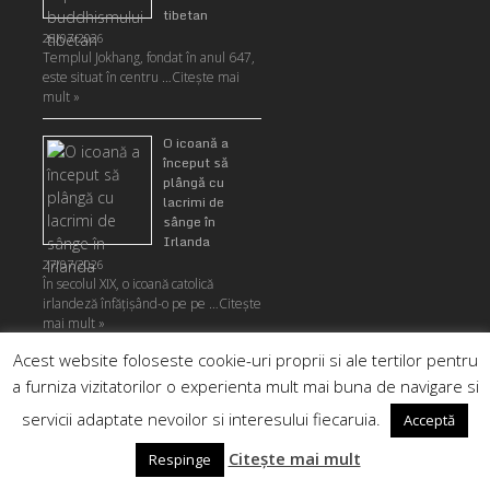
tibetan
28/07/2026
Templul Jokhang, fondat în anul 647,
este situat în centru …
Citeşte mai
mult »
O icoană a
început să
plângă cu
lacrimi de
sânge în
Irlanda
27/07/2026
În secolul XIX, o icoană catolică
irlandeză înfățișând-o pe pe …
Citeşte
mai mult »
Acest website foloseste cookie-uri proprii si ale tertilor pentru
Un craniu
a furniza vizitatorilor o experienta mult mai buna de navigare si
misterios a
fost găsit în
servicii adaptate nevoilor si interesului fiecaruia.
Acceptă
munţii Rodopi
din Bulgaria
Citește mai mult
Respinge
25/07/2026