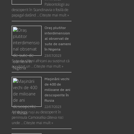
Paleontologii au
descoperit în Scandinavia o fosilă de
papagal datând …
Citește mai mult »
Oraş plutitor
interdimension
al observat de
sute de oameni
în Nigeria
23/07/2023
Sute de săteni africani au susținut că
au văzut un …
Citește mai mult »
Maşinării vechi
de 400 de
milioane de ani
descoperite în
Rusia
22/07/2023
Arheologii ruşi au descoperit în
peninsula Camceatka câteva roci
unde …
Citește mai mult »