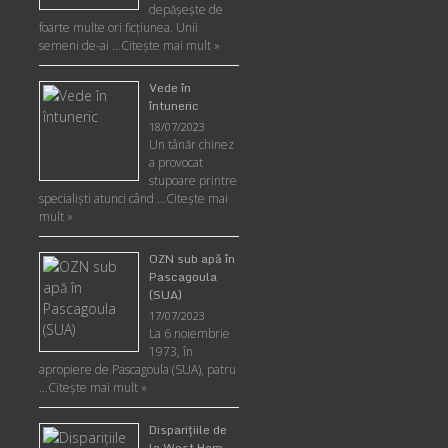
depăşeşte de
foarte multe ori ficţiunea. Unii
semeni de-ai …
Citește mai mult »
Vede în
întuneric
18/07/2023
Un tânăr chinez
a provocat
stupoare printre
specialişti atunci când …
Citește mai
mult »
OZN sub apă în
Pascagoula
(SUA)
17/07/2023
La 6 noiembrie
1973, în
apropiere de Pascagoula (SUA), patru
…
Citește mai mult »
Disparițiile de
la West Ham