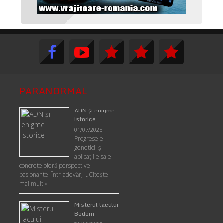
PARANORMAL
ADN şi enigme
istorice
01/07/2025
Progresele
geneticii şi
aplicaţiile sale
concrete oferă perspective
pasionante. Într-adevăr, …
Citește
mai mult »
Misterul lacului
Bodom