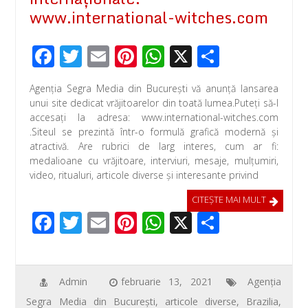
www.international-witches.com
F
T
E
Pi
W
X
P
ac
wi
m
nt
h
ar
Agenţia Segra Media din Bucureşti vă anunţă lansarea
e
tt
ail
er
at
ta
unui site dedicat vrăjitoarelor din toată lumea.Puteţi să-l
b
er
e
s
je
accesaţi la adresa: www.international-witches.com
.Siteul se prezintă într-o formulă grafică modernă şi
o
st
A
az
atractivă. Are rubrici de larg interes, cum ar fi:
o
p
ă
medalioane cu vrăjitoare, interviuri, mesaje, mulţumiri,
video, ritualuri, articole diverse şi interesante privind
k
p
CITEŞTE MAI MULT
F
T
E
Pi
W
X
P
ac
wi
m
nt
h
ar
e
tt
ail
er
at
ta
b
er
e
s
je
Admin
februarie 13, 2021
Agenţia
Segra Media din Bucureşti
,
articole diverse
,
Brazilia
,