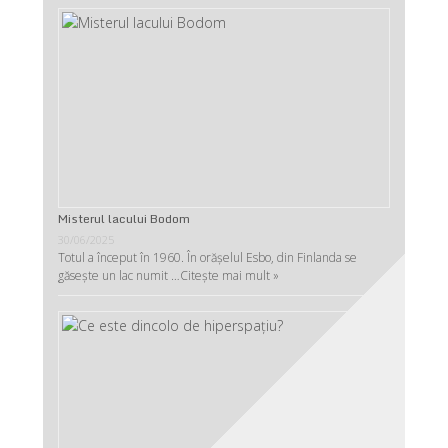
Misterul lacului Bodom
30/06/2025
Totul a început în 1960. În orășelul Esbo, din Finlanda se
găsește un lac numit …
Citește mai mult »