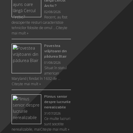
lângă Cercul
Arctic?
02/08/2026
Recent, au fost
descoperite resturi caracteristice
tehnicilor folosite de omul …
Citeşte
mai mult »
Povestea
vrăjitoarei din
pădurea Blair
01/08/2026
Situat în statul
american
Maryland ( fondat în 1632 de …
Citeşte mai mult »
Plinius senior
despre lucrurile
nerealizabile
31/07/2026
Ce multe lucruri
sunt socotite
nerealizabile, mai
Citeşte mai mult »