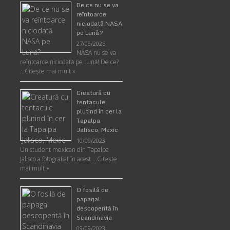
De ce nu se va
reîntoarce
niciodată NASA
pe Lună?
27/06/2025
NASA nu se va
reîntoarce niciodată pe Lună! De ce?
…
Citește mai mult »
Creatură cu
tentacule
plutind în cer la
Tapalpa
Jalisco, Mexic
10/09/2023
Un student mexican din Tapalpa
Jalisco a fotografiat în acest …
Citește
mai mult »
O fosilă de
papagal
descoperită în
Scandinavia
09/09/2023