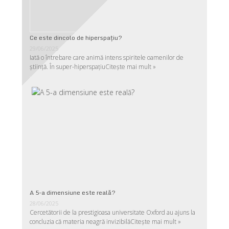
Ce este dincolo de hiperspaţiu?
29/06/2025
Iată o întrebare care animă intens spiritele oamenilor de
ştiinţă. În super-hiperspaţiu
Citește mai mult »
A 5-a dimensiune este reală?
28/06/2025
Cercetătorii de la prestigioasa universitate Oxford au ajuns la
concluzia că materia neagră invizibilă
Citește mai mult »