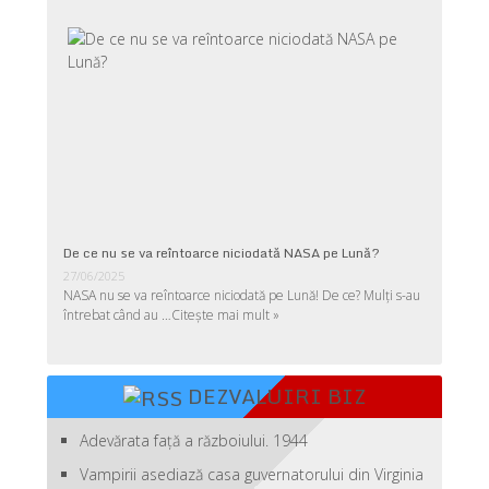
De ce nu se va reîntoarce niciodată NASA pe Lună?
27/06/2025
NASA nu se va reîntoarce niciodată pe Lună! De ce? Mulţi s-au
întrebat când au …
Citește mai mult »
DEZVALUIRI BIZ
Adevărata față a războiului. 1944
Vampirii asediază casa guvernatorului din Virginia