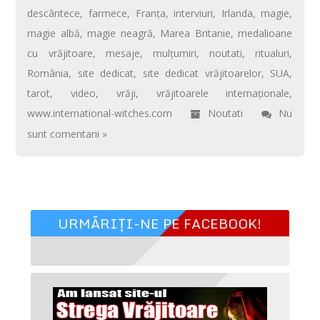
o
st
A
az
descântece
,
farmece
,
Franţa
,
interviuri
,
Irlanda
,
magie
,
o
p
ă
magie albă
,
magie neagră
,
Marea Britanie
,
medalioane
k
p
cu vrăjitoare
,
mesaje
,
mulţumiri
,
noutati
,
ritualuri
,
România
,
site dedicat
,
site dedicat vrăjitoarelor
,
SUA
,
tarot
,
video
,
vrăji
,
vrăjitoarele internaţionale
,
www.international-witches.com
Noutati
Nu
sunt comentarii »
URMĂRIȚI-NE PE FACEBOOK!