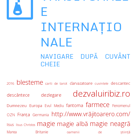
E
INTERNAŢIO
NALE
NAVIGARE DUPĂ CUVÂNT
CHEIE
blesteme
descantec
clarvazatoare
2016
carti de tarot
cuvintele
dezvaluiribiz.ro
descântece
dezlegare
farmece
fantoma
Europa
Dumnezeu
Evul Mediu
Fenomenul
http://www.vrăjitoarero.com/
Franţa
OZN
Germania
magie
magie albă
magie neagră
Iisus
Iisus Christos
Marea Britanie
oamenii de ştiinţă