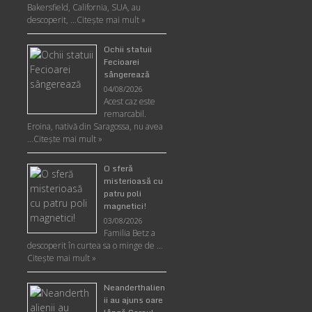
Bakersfield, California, SUA, au
descoperit, …
Citeşte mai mult »
Ochii statuii
Fecioarei
sângerează
04/08/2026
Acest caz este
remarcabil.
Eroina, nativă din Saragossa, nu avea
…
Citeşte mai mult »
O sferă
misterioasă cu
patru poli
magnetici!
03/08/2026
Familia Betz a
descoperit în curtea sa o minge de …
Citeşte mai mult »
Neanderthalien
ii au ajuns oare