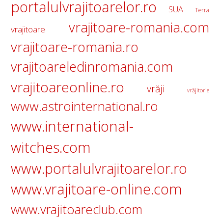
portalulvrajitoarelor.ro
SUA
Terra
vrajitoare-romania.com
vrajitoare
vrajitoare-romania.ro
vrajitoareledinromania.com
vrajitoareonline.ro
vrăji
vrăjitorie
www.astrointernational.ro
www.international-
witches.com
www.portalulvrajitoarelor.ro
www.vrajitoare-online.com
www.vrajitoareclub.com