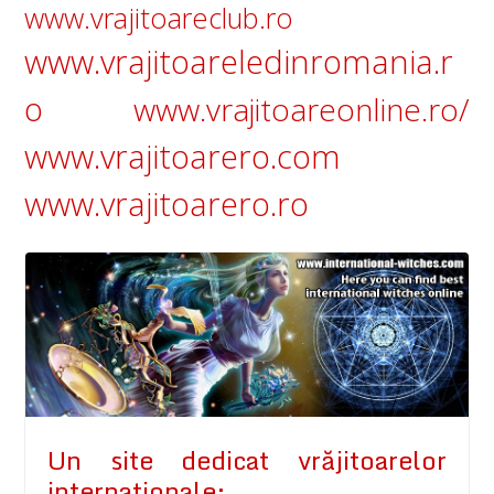
www.vrajitoareclub.ro
www.vrajitoareledinromania.r
o
www.vrajitoareonline.ro/
www.vrajitoarero.com
www.vrajitoarero.ro
Un site dedicat vrăjitoarelor
internaţionale: