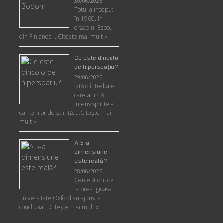
30/06/2025
Totul a început
în 1960. În
orășelul Esbo,
din Finlanda …
Citește mai mult »
Ce este dincolo
de hiperspaţiu?
29/06/2025
Iată o întrebare
care animă
intens spiritele
oamenilor de ştiinţă. …
Citește mai
mult »
A 5-a
dimensiune
este reală?
28/06/2025
Cercetătorii de
la prestigioasa
universitate Oxford au ajuns la
concluzia …
Citește mai mult »