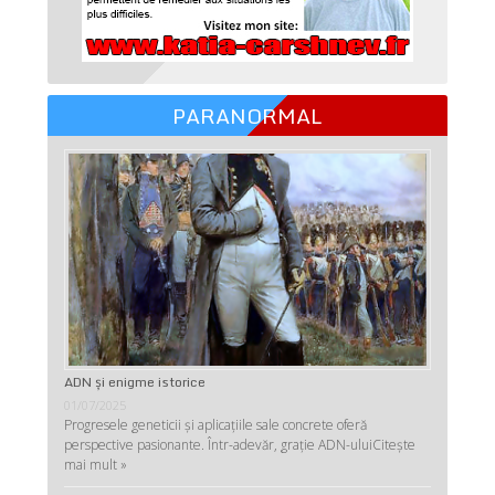
PARANORMAL
ADN şi enigme istorice
01/07/2025
Progresele geneticii şi aplicaţiile sale concrete oferă
perspective pasionante. Într-adevăr, graţie ADN-ului
Citește
mai mult »