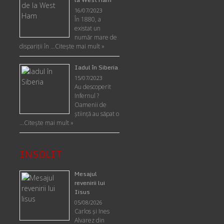
16/07/2023
În 1880, a
existat un
număr mare de
dispariții în …
Citește mai mult »
Iadul în Siberia
15/07/2023
Au descoperit
Infernul ?
Oamenii de
ştiinţă au săpat o
…
Citește mai mult »
INSOLIT
Mesajul
revenirii lui
Iisus
05/08/2026
Carlos şi Ines
Alvarez din