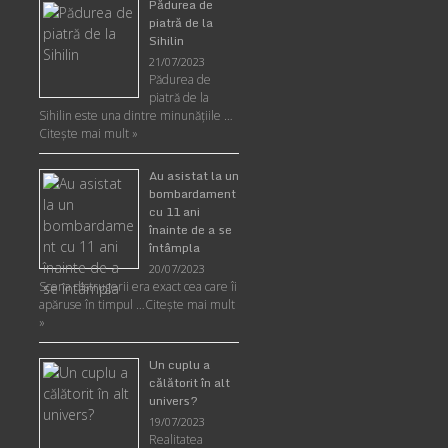
Pădurea de
piatră de la
Sihilin
21/07/2023
Pădurea de
piatră de la
Sihilin este una dintre minunăţiile …
Citește mai mult »
Au asistat la un
bombardament
cu 11 ani
înainte de a se
întâmpla
20/07/2023
Scena distrugerii era exact cea care îi
apăruse în timpul …
Citește mai mult
»
Un cuplu a
călătorit în alt
univers?
19/07/2023
Realitatea