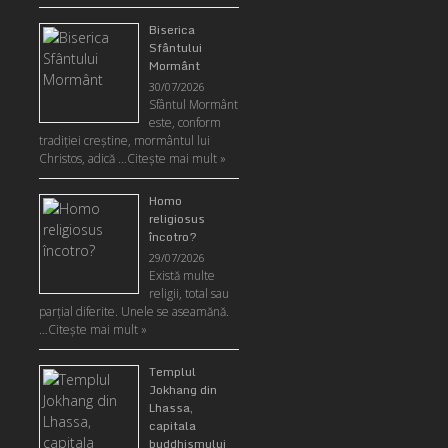
Biserica
Sfântului
Mormânt
30/07/2026
Sfântul Mormânt
este, conform
tradiţiei creştine, mormântul lui
Christos, adică …
Citeşte mai mult »
Homo
religiosus
încotro?
29/07/2026
Există multe
religii, total sau
parţial diferite. Unele se aseamănă.
…
Citeşte mai mult »
Templul
Jokhang din
Lhassa,
capitala
buddhismului