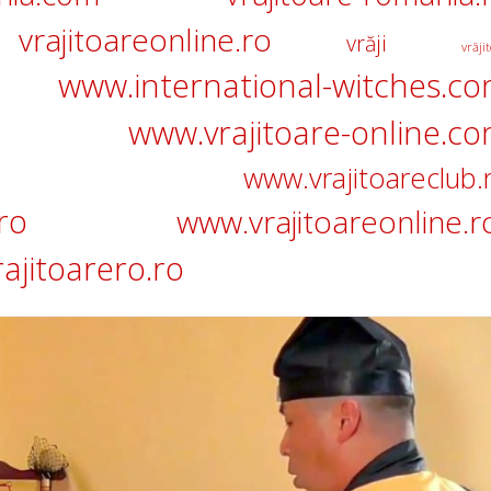
vrajitoareonline.ro
vrăji
vrăjit
www.international-witches.c
www.vrajitoare-online.c
www.vrajitoareclub.
ro
www.vrajitoareonline.r
ajitoarero.ro