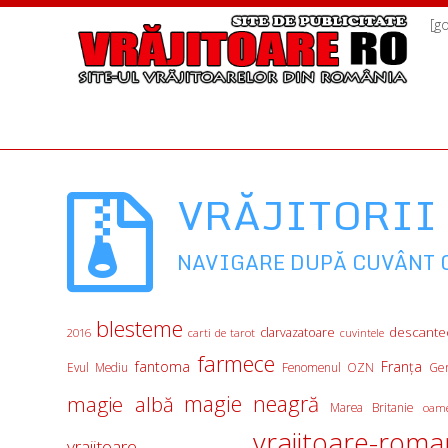
[g
VRĂJITORII
NAVIGARE DUPĂ CUVÂNT 
blesteme
descante
clarvazatoare
2016
carti de tarot
cuvintele
farmece
fantoma
Franţa
Evul Mediu
Fenomenul OZN
Ge
magie albă
magie neagră
Marea Britanie
oame
vrajitoare-roma
vrajitoare