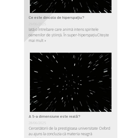
Ce este dincolo de hiperspaţiu?
29/06/2025
Iată o întrebare care animă intens spiritele
oamenilor de ştiinţă. În super-hiperspaţiu
Citește
mai mult »
A 5-a dimensiune este reală?
28/06/2025
Cercetătorii de la prestigioasa universitate Oxford
au ajuns la concluzia că materia neagră