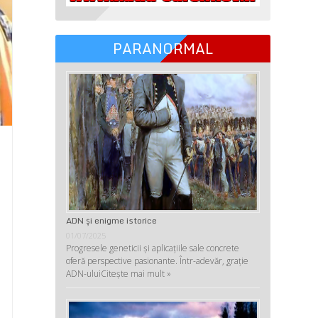
PARANORMAL
ADN şi enigme istorice
01/07/2025
Progresele geneticii şi aplicaţiile sale concrete
oferă perspective pasionante. Într-adevăr, graţie
ADN-ului
Citește mai mult »