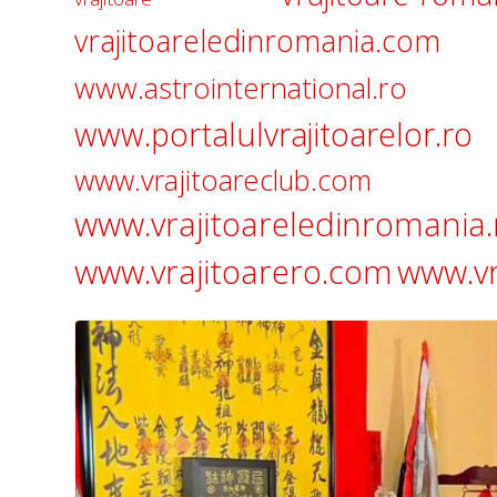
vrajitoareledinromania.com
www.astrointernational.ro
www.portalulvrajitoarelor.ro
www.vrajitoareclub.com
www.vrajitoareledinromania.
www.vrajitoarero.com
www.vr