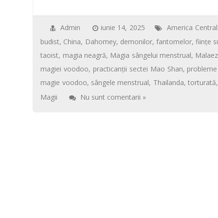
ac
wi
m
nt
h
ar
k
p
e
tt
ail
er
at
ta
b
er
e
s
je
Admin
iunie 14, 2025
America Central
budist
,
China
,
Dahomey
,
demonilor
,
fantomelor
,
fiinţe 
o
st
A
az
taoist
,
magia neagră
,
Magia sângelui menstrual
,
Malaez
o
p
ă
magiei voodoo
,
practicanții sectei Mao Shan
,
probleme 
k
p
magie voodoo
,
sângele menstrual
,
Thailanda
,
torturată
Magii
Nu sunt comentarii »