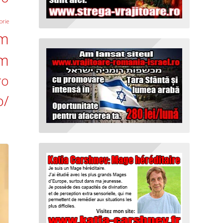
orie
om
om
ro
o/