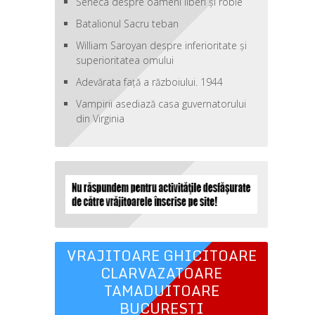
Seneca despre oameni liberi şi robie
Batalionul Sacru teban
William Saroyan despre inferioritate şi
superioritatea omului
Adevărata față a războiului. 1944
Vampirii asediază casa guvernatorului
din Virginia
VRAJITOARE GHICITOARE
CLARVAZATOARE
TAMADUITOARE
BUCURESTI