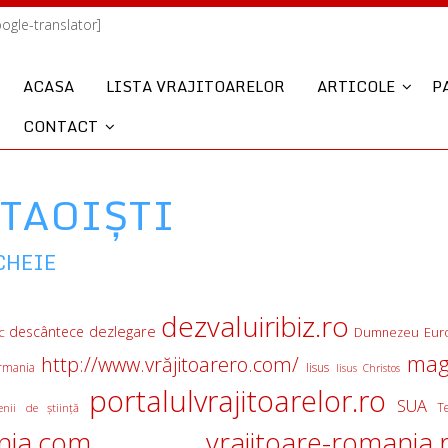
oogle-translator]
ACASA
LISTA VRAJITOARELOR
ARTICOLE
P
CONTACT
 TAOIȘTI
CHEIE
dezvaluiribiz.ro
descântece
dezlegare
c
Eur
Dumnezeu
mag
http://www.vrăjitoarero.com/
rmania
Iisus
Iisus Christos
portalulvrajitoarelor.ro
SUA
T
nii de ştiinţă
nia.com
vrajitoare-romania.