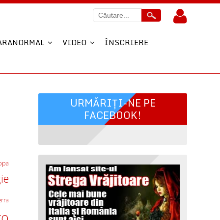
ARANORMAL
VIDEO
ÎNSCRIERE
URMĂRIȚI-NE PE
FACEBOOK!
opa
ie
erra
ro