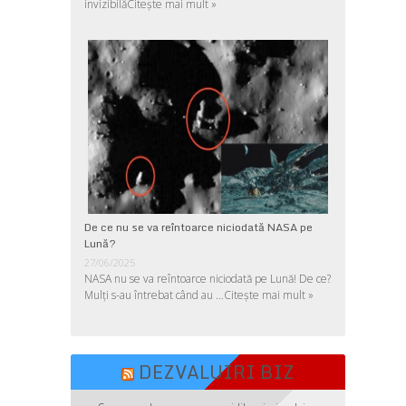
invizibilă
Citește mai mult »
De ce nu se va reîntoarce niciodată NASA pe
Lună?
27/06/2025
NASA nu se va reîntoarce niciodată pe Lună! De ce?
Mulţi s-au întrebat când au …
Citește mai mult »
DEZVALUIRI BIZ