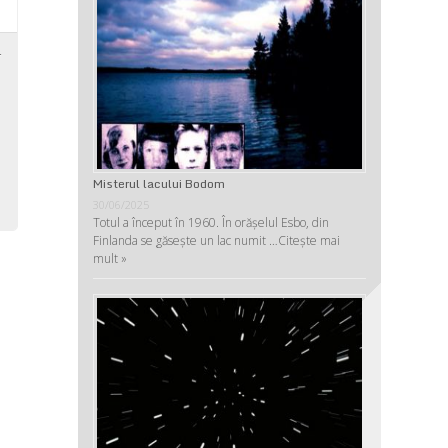
r
u
a
e
Misterul lacului Bodom
30/06/2025
Totul a început în 1960. În orășelul Esbo, din
Finlanda se găsește un lac numit …
Citește mai
mult »