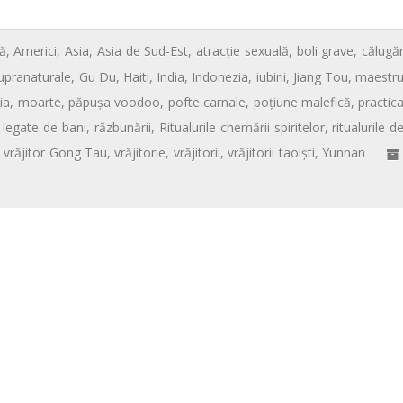
ă
,
Americi
,
Asia
,
Asia de Sud-Est
,
atracție sexuală
,
boli grave
,
călugă
supranaturale
,
Gu Du
,
Haiti
,
India
,
Indonezia
,
iubirii
,
Jiang Tou
,
maestr
ia
,
moarte
,
păpuşa voodoo
,
pofte carnale
,
poțiune malefică
,
practic
legate de bani
,
răzbunării
,
Ritualurile chemării spiritelor
,
ritualurile d
,
vrăjitor Gong Tau
,
vrăjitorie
,
vrăjitorii
,
vrăjitorii taoiști
,
Yunnan