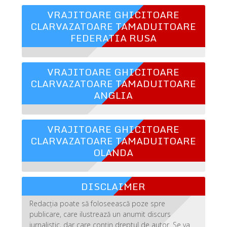
VRAJITOARE GHICITOARE
CLARVAZATOARE TAMADUITOARE
FEDERATIA RUSA
VRAJITOARE GHICITOARE
CLARVAZATOARE TAMADUITOARE
ANGLIA
VRAJITOARE GHICITOARE
CLARVAZATOARE TAMADUITOARE
OLANDA
DISCLAIMER
Redacția poate să foloseească poze spre
publicare, care ilustrează un anumit discurs
jurnalistic, dar care conțin dreptul de autor. Se va