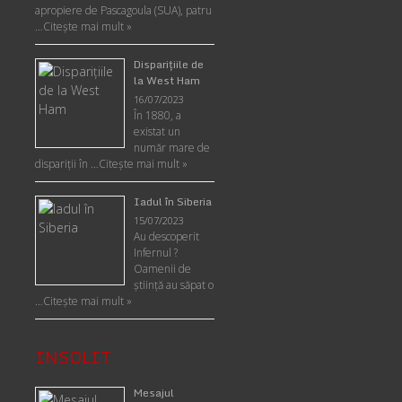
apropiere de Pascagoula (SUA), patru
…
Citește mai mult »
Disparițiile de
la West Ham
16/07/2023
În 1880, a
existat un
număr mare de
dispariții în …
Citește mai mult »
Iadul în Siberia
15/07/2023
Au descoperit
Infernul ?
Oamenii de
ştiinţă au săpat o
…
Citește mai mult »
INSOLIT
Mesajul