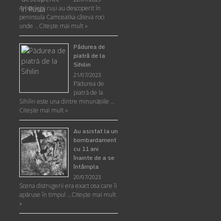
Arheologii ruşi au descoperit în
peninsula Camceatka câteva roci
unde …
Citește mai mult »
Pădurea de
piatră de la
Sihilin
21/07/2023
Pădurea de
piatră de la
Sihilin este una dintre minunăţiile …
Citește mai mult »
Au asistat la un
bombardament
cu 11 ani
înainte de a se
întâmpla
20/07/2023
Scena distrugerii era exact cea care îi
apăruse în timpul …
Citește mai mult
»