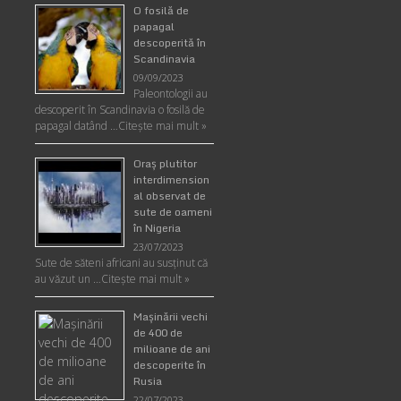
O fosilă de
papagal
descoperită în
Scandinavia
09/09/2023
Paleontologii au
descoperit în Scandinavia o fosilă de
papagal datând …
Citește mai mult »
Oraş plutitor
interdimension
al observat de
sute de oameni
în Nigeria
23/07/2023
Sute de săteni africani au susținut că
au văzut un …
Citește mai mult »
Maşinării vechi
de 400 de
milioane de ani
descoperite în
Rusia
22/07/2023