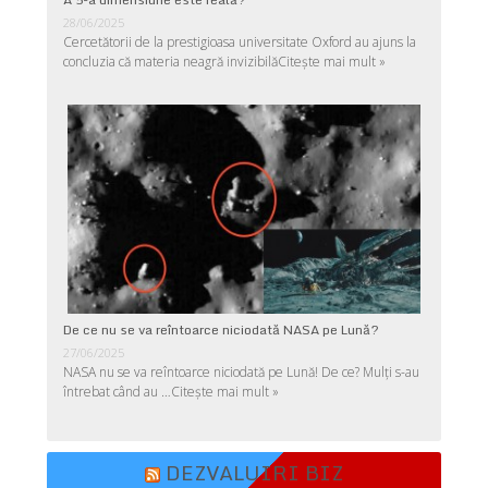
28/06/2025
Cercetătorii de la prestigioasa universitate Oxford au ajuns la
concluzia că materia neagră invizibilă
Citește mai mult »
De ce nu se va reîntoarce niciodată NASA pe Lună?
27/06/2025
NASA nu se va reîntoarce niciodată pe Lună! De ce? Mulţi s-au
întrebat când au …
Citește mai mult »
DEZVALUIRI BIZ