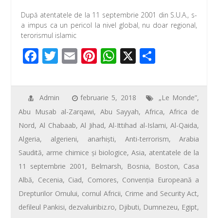
ac
wi
m
nt
h
ar
După atentatele de la 11 septembrie 2001 din S.U.A., s-
e
tt
ail
er
at
ta
a impus ca un pericol la nivel global, nu doar regional,
b
er
e
s
je
terorismul islamic
o
st
A
az
F
T
E
Pi
W
X
P
o
p
ă
ac
wi
m
nt
h
ar
k
p
e
tt
ail
er
at
ta
b
er
e
s
je
Admin
februarie 5, 2018
„Le Monde”
,
Abu Musab al-Zarqawi
,
Abu Sayyah
,
Africa
,
Africa de
o
st
A
az
Nord
,
Al Chabaab
,
Al Jihad
,
Al-Ittihad al-Islami
,
Al-Qaida
,
o
p
ă
Algeria
,
algerieni
,
anarhişti
,
Anti-terrorism
,
Arabia
k
p
Saudită
,
arme chimice şi biologice
,
Asia
,
atentatele de la
11 septembrie 2001
,
Belmarsh
,
Bosnia
,
Boston
,
Casa
Albă
,
Cecenia
,
Ciad
,
Comores
,
Convenţia Europeană a
Drepturilor Omului
,
cornul Africii
,
Crime and Security Act
,
defileul Pankisi
,
dezvaluiribiz.ro
,
Djibuti
,
Dumnezeu
,
Egipt
,