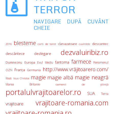
TERROR
NAVIGARE DUPĂ CUVÂNT
CHEIE
blesteme
descantec
clarvazatoare
2016
carti de tarot
cuvintele
dezvaluiribiz.ro
descântece
dezlegare
farmece
fantoma
Europa
Dumnezeu
Evul Mediu
Fenomenul
http://www.vrăjitoarero.com/
Franţa
OZN
Germania
magie
magie albă
magie neagră
Iisus
Iisus Christos
Marea Britanie
oamenii de ştiinţă
portalulvrajitoarelor.ro
SUA
Terra
vrajitoare-romania.com
vrajitoare
vrajitoare-romania.ro