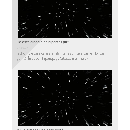
Ce este dincolo de hiperspaţiu?
29/06/2025
Iată o întrebare care animă intens spiritele oamenilor de
ştiinţă. În super-hiperspaţiu
Citește mai mult »
A 5-a dimensiune este reală?