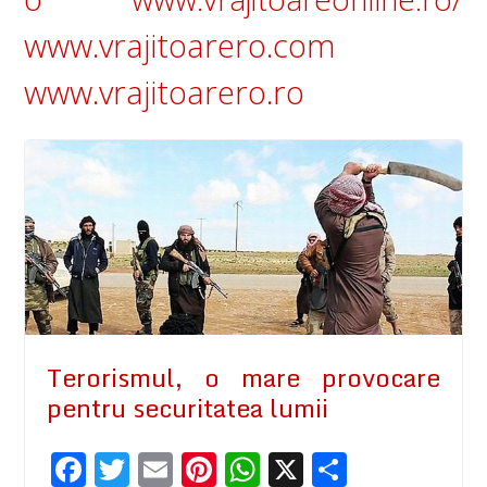
www.vrajitoarero.com
www.vrajitoarero.ro
Terorismul, o mare provocare
pentru securitatea lumii
F
T
E
Pi
W
X
P