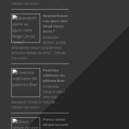
Citeşte mai mult »
Neanderthalien
ii au ajuns oare
lângă Cercul
Arctic?
02/08/2026
Recent, au fost
descoperite resturi caracteristice
tehnicilor folosite de omul …
Citeşte
mai mult »
Povestea
vrăjitoarei din
pădurea Blair
01/08/2026
Situat în statul
american
Maryland ( fondat în 1632 de …
Citeşte mai mult »
Plinius senior
despre lucrurile