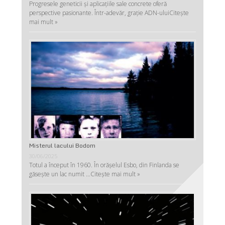
Progresele geneticii şi aplicaţiile sale concrete oferă
perspective pasionante. Într-adevăr, graţie ADN-ului
Citește
mai mult »
Misterul lacului Bodom
30/06/2025
Totul a început în 1960. În orășelul Esbo, din Finlanda se
găsește un lac numit …
Citește mai mult »