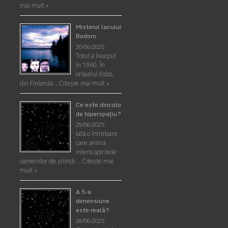
mai mult »
Misterul lacului
Bodom
30/06/2025
Totul a început
în 1960. În
orășelul Esbo,
din Finlanda …
Citește mai mult »
Ce este dincolo
de hiperspaţiu?
29/06/2025
Iată o întrebare
care animă
intens spiritele
oamenilor de ştiinţă. …
Citește mai
mult »
A 5-a
dimensiune
este reală?
28/06/2025