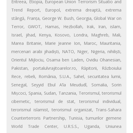
Eritreea
,
Etiopia
,
European Union Terrorism Situatio and
Trend Report
,
Europol
,
extrema dreaptă
,
extrema
stângă
,
Franţa
,
George W. Bush
,
Georgia
,
Global War on
Terror
,
GWOT
,
Hamas
,
Hezbollah
,
Irak
,
Iran
,
islam
,
Israel
,
jihad
,
Kenya
,
Kosovo
,
Londra
,
Maghreb
,
Mali
,
Marea Britanie
,
Marie Jeanne Ion
,
Maroc
,
Mauritania
,
mercenari arabi jihadişti
,
NATO
,
Niger
,
Nigeria
,
nihilişti
,
Orientul Mijlociu
,
Osama ben Laden
,
Ovidiu Ohanesian
,
Pakistan
,
portalulvrajitoarelor.ro
,
Răpitorii
,
Războiului
Rece
,
rebeli
,
România
,
S.U.A.
,
Sahel
,
securitatea lumii
,
Senegal
,
Seyyid Ebul A’la Meududî
,
Somalia
,
Sorin
Mişcoci
,
Spania
,
Sudan
,
Tanzania
,
Terorismul
,
terorismul
cibernetic
,
terorismul de stat
,
terorismul individual
,
terorismul islamist
,
terorismul organizat
,
Trans-Sahara
Counterterroris Partnership
,
Tunisia
,
turnurilor gemene
World Trade Center
,
U.R.S.S.
,
Uganda
,
Uniunea