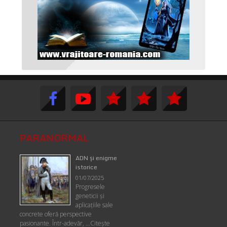
PARANORMAL
ADN şi enigme
istorice
01/07/2025
Progresele
geneticii şi
aplicaţiile sale
concrete oferă perspective
pasionante. Într-adevăr, …
Citește