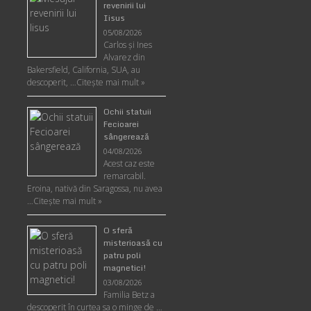
revenirii lui
Iisus
05/08/2026
Carlos şi Ines
Alvarez din
Bakersfield, California, SUA, au
descoperit, …
Citeşte mai mult »
Ochii statuii
Fecioarei
sângerează
04/08/2026
Acest caz este
remarcabil.
Eroina, nativă din Saragossa, nu avea
…
Citeşte mai mult »
O sferă
misterioasă cu
patru poli
magnetici!
03/08/2026
Familia Betz a
descoperit în curtea sa o minge de …