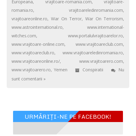
Europeana
,
vrajitoare-romania.com
,
vrajitoare-
romania.ro
,
vrajitoareledinromania.com
,
vrajitoareonline.ro
,
War On Terror
,
War On Terrorism
,
www.astrointernational.ro
,
www.international-
witches.com
,
www.portalulvrajitoarelor.ro
,
www.vrajitoare-online.com
,
www.vrajitoareclub.com
,
www.vrajitoareclub.ro
,
www.vrajitoareledinromania.ro
,
www.vrajitoareonline.ro/
,
www.vrajitoarero.com
,
www.vrajitoarero.ro
,
Yemen
Conspiratii
Nu
sunt comentarii »
URMĂRIȚI-NE PE FACEBOOK!