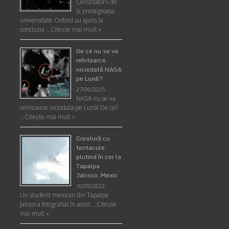
Cercetătorii de
la prestigioasa
universitate Oxford au ajuns la
concluzia …
Citește mai mult »
De ce nu se va
reîntoarce
niciodată NASA
pe Lună?
27/06/2025
NASA nu se va
reîntoarce niciodată pe Lună! De ce?
…
Citește mai mult »
Creatură cu
tentacule
plutind în cer la
Tapalpa
Jalisco, Mexic
10/09/2023
Un student mexican din Tapalpa
Jalisco a fotografiat în acest …
Citește
mai mult »