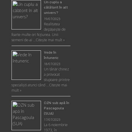
Un cuplu a
călătorit în alt
univers?
19/07/2023
Realitatea
depăşeşte de
foarte multe ori ficţiunea. Unii
semeni de-ai …
Citește mai mult »
Vede în
întuneric
18/07/2023
Un tânăr chinez
a provocat
stupoare printre
specialişti atunci când …
Citește mai
mult »
OZN sub apă în
Pascagoula
(SUA)
17/07/2023
La 6 noiembrie
1973, în