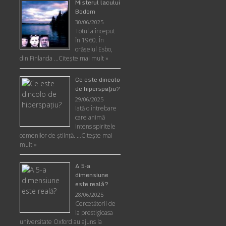
Misterul lacului
Bodom
30/06/2025
Totul a început
în 1960. În
orășelul Esbo,
din Finlanda …
Citește mai mult »
Ce este dincolo
de hiperspaţiu?
29/06/2025
Iată o întrebare
care animă
intens spiritele
oamenilor de ştiinţă. …
Citește mai
mult »
A 5-a
dimensiune
este reală?
28/06/2025
Cercetătorii de
la prestigioasa
universitate Oxford au ajuns la