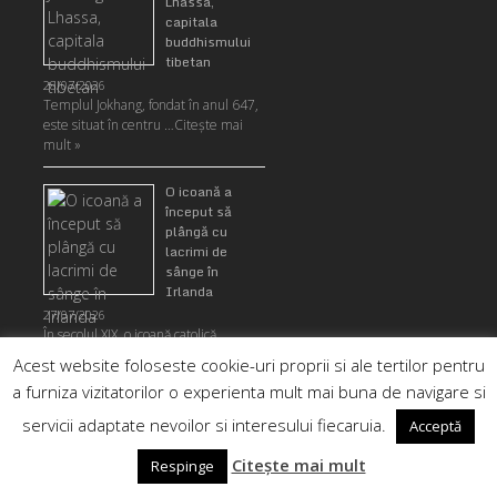
Lhassa,
capitala
buddhismului
tibetan
28/07/2026
Templul Jokhang, fondat în anul 647,
este situat în centru …
Citeşte mai
mult »
O icoană a
început să
plângă cu
lacrimi de
sânge în
Irlanda
27/07/2026
În secolul XIX, o icoană catolică
irlandeză înfățișând-o pe pe …
Citeşte
Acest website foloseste cookie-uri proprii si ale tertilor pentru
mai mult »
a furniza vizitatorilor o experienta mult mai buna de navigare si
Un craniu
servicii adaptate nevoilor si interesului fiecaruia.
Acceptă
misterios a
fost găsit în
Citește mai mult
Respinge
munţii Rodopi