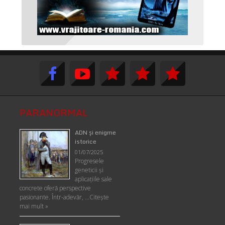
PARANORMAL
ADN şi enigme
istorice
01/07/2025
Progresele
geneticii şi
aplicaţiile sale
concrete oferă perspective
pasionante. Într-adevăr, …
Citește
mai mult »