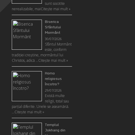
sunt socotite
nerealizabile, mai
Citeşte mai mult »
Biserica
Sfântului
Mormânt
30/07/2026
Sfântul Mormânt
este, conform
tradiţiei creştine, mormântul lui
Christos, adică …
Citeşte mai mult »
Homo
religiosus
încotro?
29/07/2026
Există multe
religii, total sau
parţial diferite. Unele se aseamănă.
…
Citeşte mai mult »
Templul
Jokhang din