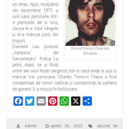
un timp. Apoi, începând
din decembrie 1977, a
ucis șase persoane într-
o perioadă de o lună,
cărora le-a băut sângele
și le-a mâncat părţi din
trupuri.
Oamenii l-au poreclit
Richard Trenton Chase foto
„Vampirul de
Wikipedia
Sacramento”. Poliţia l-a
prins după ce a lăsat
urme ale unui festin sângeros într-o casă unde a ucis și
mâncat trei persoane. Charles Trenton Chase a fost
condamnat de omor calificat și condamnat la camera
de gazare. S-a sinucis în închisoare.
F
T
E
Pi
W
X
P
ac
wi
m
nt
h
ar
e
tt
ail
er
at
ta
b
er
e
s
je
Admin
aprilie 30, 2025
abuzat de