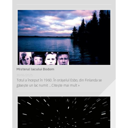
Misterul lacului Bodom
30/06/2025
Totul a început în 1960. În orășelul Esbo, din Finlanda se
găsește un lac numit …
Citește mai mult »