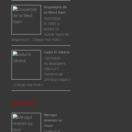
Disparițiile de
la West Ham
16/07/2023
În 1880, a
existat un
număr mare de
dispariții în …
Citește mai mult »
Iadul în Siberia
15/07/2023
Au descoperit
Infernul ?
Oamenii de
ştiinţă au săpat o
…
Citește mai mult »
INSOLIT
Mesajul
revenirii lui
Iisus
05/08/2026