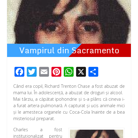
Vampirul din Sacramento
F
T
E
Pi
W
X
P
ac
wi
m
nt
h
ar
Când era copil, Richard Trenton Chase a fost abuzat de
e
tt
ail
er
at
ta
mama lui. În adolescenţă, a abuzat de droguri și alcool.
b
er
e
s
je
Mai târziu, a căpătat ipohondrie și s-a plâns că cineva i-
a furat artera pulmonară. A capturat și ucis animale mici
o
st
A
az
şi le amesteca organele cu Coca-Cola înainte de a bea
o
p
ă
misteriosul preparat.
k
p
Charles a fost
instituționalizat pentru