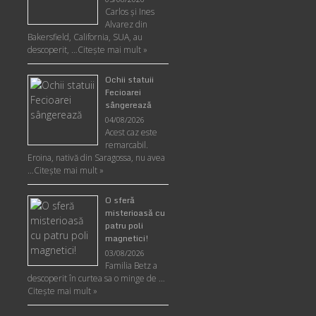
Carlos şi Ines
Alvarez din
Bakersfield, California, SUA, au
descoperit, …
Citeşte mai mult »
Ochii statuii
Fecioarei
sângerează
04/08/2026
Acest caz este
remarcabil.
Eroina, nativă din Saragossa, nu avea
…
Citeşte mai mult »
O sferă
misterioasă cu
patru poli
magnetici!
03/08/2026
Familia Betz a
descoperit în curtea sa o minge de …
Citeşte mai mult »