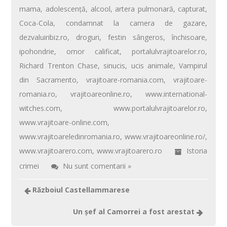
mama
,
adolescenţă
,
alcool
,
artera pulmonară
,
capturat
,
o
st
A
az
Coca-Cola
,
condamnat la camera de gazare
,
o
p
ă
dezvaluiribiz.ro
,
droguri
,
festin sângeros
,
închisoare
,
k
p
ipohondrie
,
omor calificat
,
portalulvrajitoarelor.ro
,
Richard Trenton Chase
,
sinucis
,
ucis animale
,
Vampirul
din Sacramento
,
vrajitoare-romania.com
,
vrajitoare-
romania.ro
,
vrajitoareonline.ro
,
www.international-
witches.com
,
www.portalulvrajitoarelor.ro
,
www.vrajitoare-online.com
,
www.vrajitoareledinromania.ro
,
www.vrajitoareonline.ro/
,
www.vrajitoarero.com
,
www.vrajitoarero.ro
Istoria
crimei
Nu sunt comentarii »
Războiul Castellammarese
Un şef al Camorrei a fost arestat