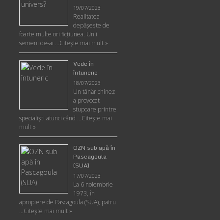
19/07/2023
Realitatea
depăşeşte de
foarte multe ori ficţiunea. Unii
semeni de-ai …
Citește mai mult »
Vede în
întuneric
18/07/2023
Un tânăr chinez
a provocat
stupoare printre
specialişti atunci când …
Citește mai
mult »
OZN sub apă în
Pascagoula
(SUA)
17/07/2023
La 6 noiembrie
1973, în
apropiere de Pascagoula (SUA), patru
…
Citește mai mult »