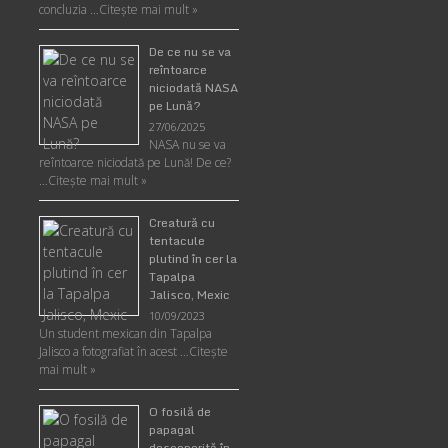
concluzia …
Citește mai mult »
De ce nu se va
reîntoarce
niciodată NASA
pe Lună?
27/06/2025
NASA nu se va
reîntoarce niciodată pe Lună! De ce?
…
Citește mai mult »
Creatură cu
tentacule
plutind în cer la
Tapalpa
Jalisco, Mexic
10/09/2023
Un student mexican din Tapalpa
Jalisco a fotografiat în acest …
Citește
mai mult »
O fosilă de
papagal
descoperită în