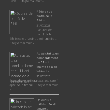
unde …
Citește mai mult »
Pădurea de
piatră de la
Sihilin
21/07/2023
Pădurea de
piatră de la
Sihilin este una dintre minunăţiile …
Citește mai mult »
Au asistat la un
bombardament
cu 11 ani
înainte de a se
întâmpla
20/07/2023
Scena distrugerii era exact cea care îi
apăruse în timpul …
Citește mai mult
»
Un cuplu a
călătorit în alt
univers?