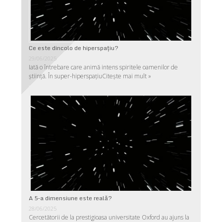
Ce este dincolo de hiperspaţiu?
29/06/2025
Iată o întrebare care animă intens spiritele oamenilor de
ştiinţă. În super-hiperspaţiu
Citește mai mult »
A 5-a dimensiune este reală?
28/06/2025
Cercetătorii de la prestigioasa universitate Oxford au ajuns la