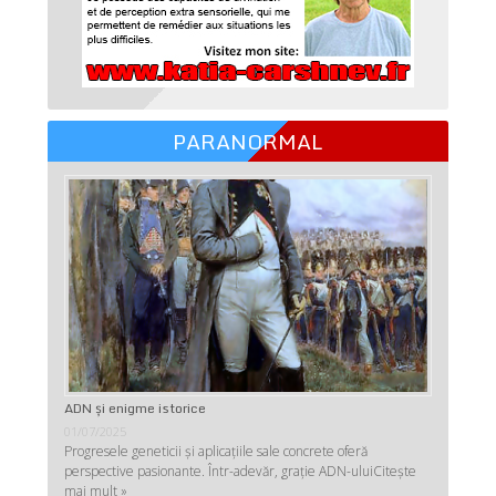
PARANORMAL
ADN şi enigme istorice
01/07/2025
Progresele geneticii şi aplicaţiile sale concrete oferă
perspective pasionante. Într-adevăr, graţie ADN-ului
Citește
mai mult »