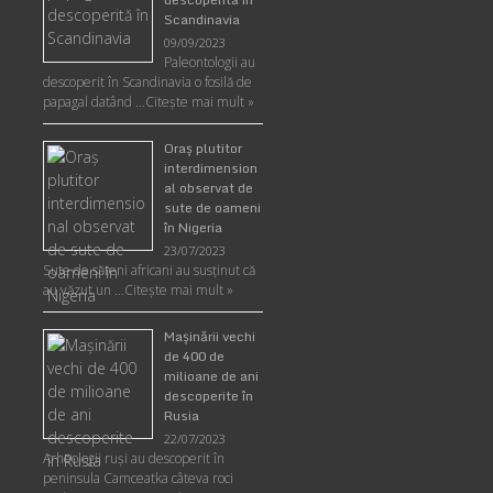
Scandinavia
09/09/2023
Paleontologii au
descoperit în Scandinavia o fosilă de
papagal datând …
Citește mai mult »
Oraş plutitor
interdimension
al observat de
sute de oameni
în Nigeria
23/07/2023
Sute de săteni africani au susținut că
au văzut un …
Citește mai mult »
Maşinării vechi
de 400 de
milioane de ani
descoperite în
Rusia
22/07/2023
Arheologii ruşi au descoperit în
peninsula Camceatka câteva roci