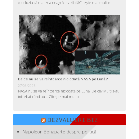
concluzia că materia neagră invizibilă
Citește mai mult »
De ce nu se va reîntoarce niciodată NASA pe Lună?
27/06/2025
NASA nu se va reîntoarce niciodată pe Lună! De ce? Mulţi s-au
întrebat când au …
Citește mai mult »
DEZVALUIRI BIZ
Napoleon Bonaparte despre politică