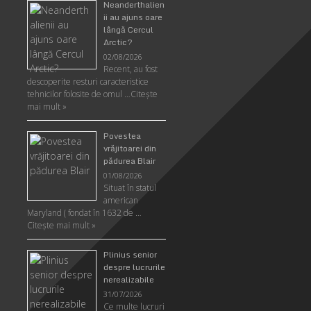
Neanderthalien
ii au ajuns oare
lângă Cercul
Arctic?
02/08/2026
Recent, au fost
descoperite resturi caracteristice
tehnicilor folosite de omul …
Citeşte
mai mult »
Povestea
vrăjitoarei din
pădurea Blair
01/08/2026
Situat în statul
american
Maryland ( fondat în 1632 de …
Citeşte mai mult »
Plinius senior
despre lucrurile
nerealizabile
31/07/2026
Ce multe lucruri