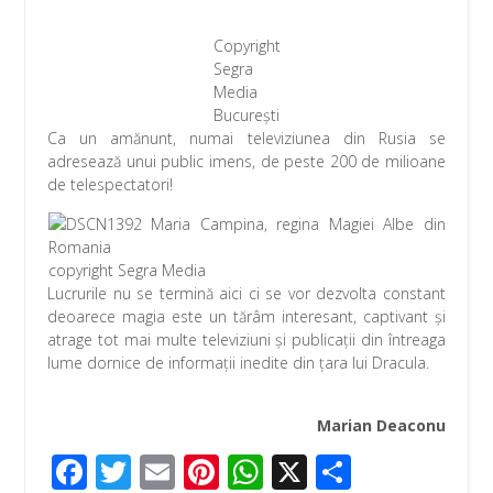
Copyright
Segra
Media
București
Ca un amănunt, numai televiziunea din Rusia se
adresează unui public imens, de peste 200 de milioane
de telespectatori!
copyright Segra Media
Lucrurile nu se termină aici ci se vor dezvolta constant
deoarece magia este un tărâm interesant, captivant și
atrage tot mai multe televiziuni și publicații din întreaga
lume dornice de informații inedite din țara lui Dracula.
Marian Deaconu
F
T
E
Pi
W
X
P