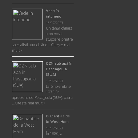
Vede în
întuneric
18/07/2023
Un tânăr chinez
a provocat
stupoare printre
specialişti atunci când …
Citește mai
mult »
OZN sub apă în
Pascagoula
(SUA)
17/07/2023
La 6 noiembrie
1973, în
apropiere de Pascagoula (SUA), patru
…
Citește mai mult »
Disparițiile de
la West Ham
16/07/2023
În 1880, a