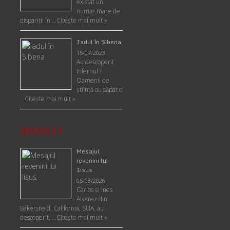
existat un
număr mare de
dispariții în …
Citește mai mult »
Iadul în Siberia
15/07/2023
Au descoperit
Infernul ?
Oamenii de
ştiinţă au săpat o
…
Citește mai mult »
INSOLIT
Mesajul
revenirii lui
Iisus
05/08/2026
Carlos şi Ines
Alvarez din
Bakersfield, California, SUA, au
descoperit, …
Citeşte mai mult »