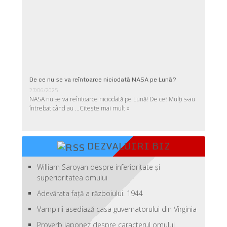
De ce nu se va reîntoarce niciodată NASA pe Lună?
27/06/2025
NASA nu se va reîntoarce niciodată pe Lună! De ce? Mulţi s-au
întrebat când au …
Citește mai mult »
DEZVALUIRI BIZ
William Saroyan despre inferioritate şi
superioritatea omului
Adevărata față a războiului. 1944
Vampirii asediază casa guvernatorului din Virginia
Proverb japonez despre caracterul omului