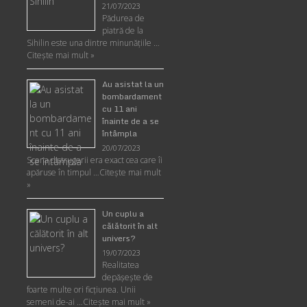
21/07/2023
Pădurea de
piatră de la
Sihilin este una dintre minunăţiile …
Citește mai mult »
Au asistat la un
bombardament
cu 11 ani
înainte de a se
întâmpla
20/07/2023
Scena distrugerii era exact cea care îi
apăruse în timpul …
Citește mai mult
»
Un cuplu a
călătorit în alt
univers?
19/07/2023
Realitatea
depăşeşte de
foarte multe ori ficţiunea. Unii
semeni de-ai …
Citește mai mult »