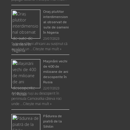
Oraş plutitor
interdimension
al observat de
sute de oameni
în Nigeria
23/07/2023
Sute de săteni africani au susținut că
au văzut un …
Citește mai mult »
Maşinării vechi
de 400 de
milioane de ani
descoperite în
Rusia
22/07/2023
Arheologii ruşi au descoperit în
peninsula Camceatka câteva roci
unde …
Citește mai mult »
Pădurea de
piatră de la
Sihilin