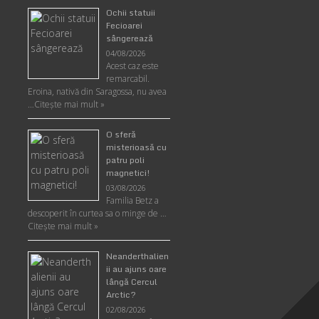
Ochii statuii
Fecioarei
sângerează
04/08/2026
Acest caz este
remarcabil.
Eroina, nativă din Saragossa, nu avea
…
Citeşte mai mult »
O sferă
misterioasă cu
patru poli
magnetici!
03/08/2026
Familia Betz a
descoperit în curtea sa o minge de …
Citeşte mai mult »
Neanderthalien
ii au ajuns oare
lângă Cercul
Arctic?
02/08/2026