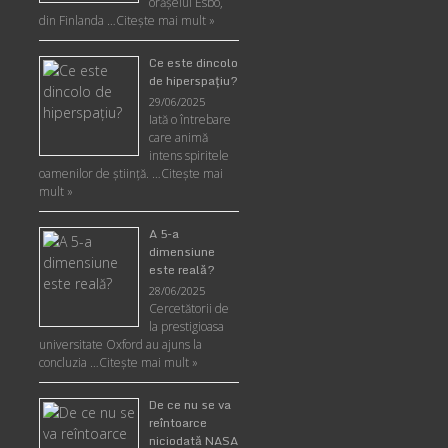
orășelul Esbo,
din Finlanda …
Citește mai mult »
Ce este dincolo
de hiperspaţiu?
29/06/2025
Iată o întrebare
care animă
intens spiritele
oamenilor de ştiinţă. …
Citește mai
mult »
A 5-a
dimensiune
este reală?
28/06/2025
Cercetătorii de
la prestigioasa
universitate Oxford au ajuns la
concluzia …
Citește mai mult »
De ce nu se va
reîntoarce
niciodată NASA