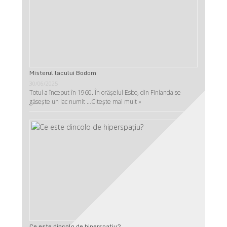
Misterul lacului Bodom
30/06/2025
Totul a început în 1960. În orășelul Esbo, din Finlanda se
găsește un lac numit …
Citește mai mult »
Ce este dincolo de hiperspaţiu?