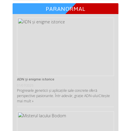
PARANORMAL
ADN şi enigme istorice
01/07/2025
Progresele geneticii şi aplicaţiile sale concrete oferă
perspective pasionante. Într-adevăr, graţie ADN-ului
Citește
mai mult »