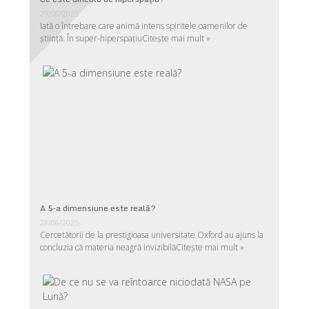
29/06/2025
Iată o întrebare care animă intens spiritele oamenilor de
ştiinţă. În super-hiperspaţiu
Citește mai mult »
A 5-a dimensiune este reală?
28/06/2025
Cercetătorii de la prestigioasa universitate Oxford au ajuns la
concluzia că materia neagră invizibilă
Citește mai mult »