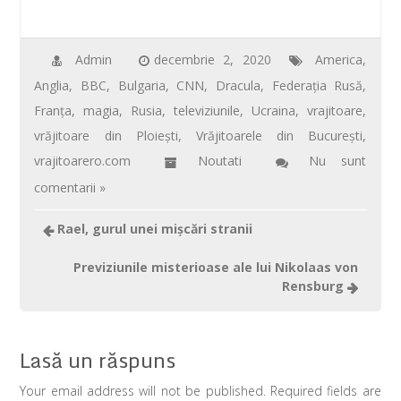
ac
wi
m
nt
h
ar
e
tt
ail
er
at
ta
b
er
e
s
je
Admin
decembrie 2, 2020
America
,
Anglia
,
BBC
,
Bulgaria
,
CNN
,
Dracula
,
Federaţia Rusă
,
o
st
A
az
Franţa
,
magia
,
Rusia
,
televiziunile
,
Ucraina
,
vrajitoare
,
o
p
ă
vrăjitoare din Ploiești
,
Vrăjitoarele din București
,
k
p
vrajitoarero.com
Noutati
Nu sunt
comentarii »
Rael, gurul unei mişcări stranii
Previziunile misterioase ale lui Nikolaas von
Rensburg
Lasă un răspuns
Your email address will not be published. Required fields are