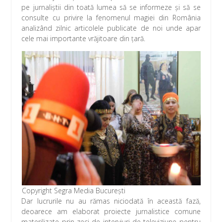
o
st
A
az
pe jurnaliștii din toată lumea să se informeze și să se
o
p
ă
consulte cu privire la fenomenul magiei din România
analizând zilnic articolele publicate de noi unde apar
k
p
cele mai importante vrăjitoare din țară.
Copyright Segra Media București
Dar lucrurile nu au rămas niciodată în această fază,
deoarece am elaborat proiecte jurnalistice comune
materilizate prin zeci de interviuri de televiziune pentru