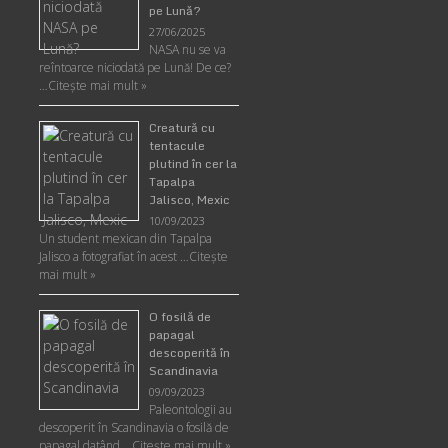
pe Lună?
27/06/2025
NASA nu se va
reîntoarce niciodată pe Lună! De ce?
…
Citește mai mult »
Creatură cu
tentacule
plutind în cer la
Tapalpa
Jalisco, Mexic
10/09/2023
Un student mexican din Tapalpa
Jalisco a fotografiat în acest …
Citește
mai mult »
O fosilă de
papagal
descoperită în
Scandinavia
09/09/2023
Paleontologii au
descoperit în Scandinavia o fosilă de
papagal datând …
Citește mai mult »