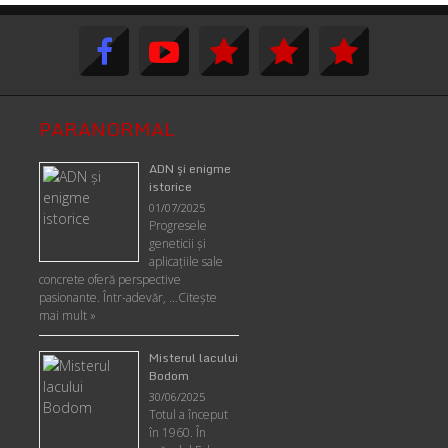
PARANORMAL
ADN şi enigme
istorice
01/07/2025
Progresele
geneticii şi
aplicaţiile sale
concrete oferă perspective
pasionante. Într-adevăr, …
Citește
mai mult »
Misterul lacului
Bodom
30/06/2025
Totul a început
în 1960. În