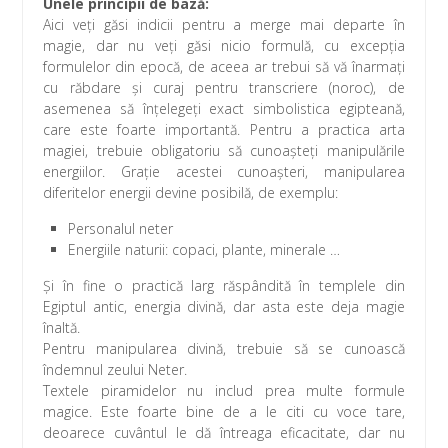
Unele principii de bază:
Aici veţi găsi indicii pentru a merge mai departe în
magie, dar nu veţi găsi nicio formulă, cu excepţia
formulelor din epocă, de aceea ar trebui să vă înarmaţi
cu răbdare şi curaj pentru transcriere (noroc), de
asemenea să înţelegeţi exact simbolistica egipteană,
care este foarte importantă. Pentru a practica arta
magiei, trebuie obligatoriu să cunoaşteţi manipulările
energiilor. Graţie acestei cunoaşteri, manipularea
diferitelor energii devine posibilă, de exemplu:
Personalul neter
Energiile naturii: copaci, plante, minerale …
Şi în fine o practică larg răspândită în templele din
Egiptul antic, energia divină, dar asta este deja magie
înaltă.
Pentru manipularea divină, trebuie să se cunoască
îndemnul zeului Neter.
Textele piramidelor nu includ prea multe formule
magice. Este foarte bine de a le citi cu voce tare,
deoarece cuvântul le dă întreaga eficacitate, dar nu