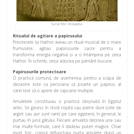
Sursă foto: Wikipedia
Ritualul de agitare a papirusului
Preotesele lui Hathor aveau un ritual muzical de o mare
frumuseţe, agitau papirusurile sacre pentru a
transforma energia negativă şi a o întâmpina pe zeiţa
Hathor. În schimb, zeiţa aducea pe pământ bucurie.
Papirusurile protectoare
O practică comună, de asemenea, pentru a scăpa de
dezastre este ca persoana să poarte un papirus al
cărei text să o apere de capcane multiple.
Amuletele constituiau o practică obişnuită în Egiptul
antic. Se găsesc în sticlă topită sau pietre dure (cele de
argint sau aur sunt rare) pe care egiptenii, în general, le
purtau în jurul gâtului. Fiecare amuletă deţinea una sau
mai multe formule, care îi dădeau puteri magice. Chiar
mort fizic, corpul defunctului purta amulete după un