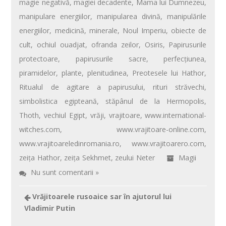
magie negativă
,
magiei decadente
,
Mama lui Dumnezeu
,
manipulare energiilor
,
manipularea divină
,
manipulările
energiilor
,
medicină
,
minerale
,
Noul Imperiu
,
obiecte de
cult
,
ochiul ouadjat
,
ofranda zeilor
,
Osiris
,
Papirusurile
protectoare
,
papirusurile sacre
,
perfecţiunea
,
piramidelor
,
plante
,
plenitudinea
,
Preotesele lui Hathor
,
Ritualul de agitare a papirusului
,
rituri străvechi
,
simbolistica egipteană
,
stăpânul de la Hermopolis
,
Thoth
,
vechiul Egipt
,
vrăji
,
vrajitoare
,
www.international-
witches.com
,
www.vrajitoare-online.com
,
www.vrajitoareledinromania.ro
,
www.vrajitoarero.com
,
zeiţa Hathor
,
zeiţa Sekhmet
,
zeului Neter
Magii
Nu sunt comentarii »
Vrăjitoarele rusoaice sar în ajutorul lui
Vladimir Putin