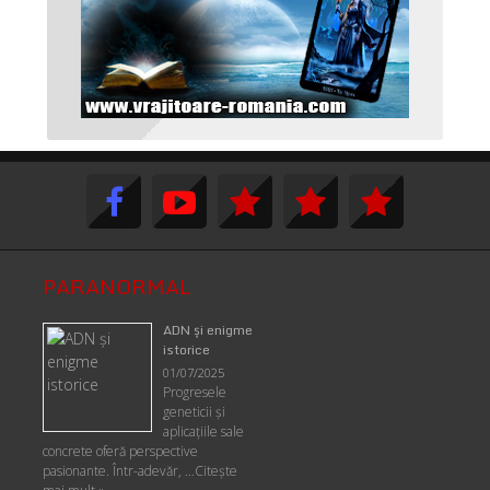
PARANORMAL
ADN şi enigme
istorice
01/07/2025
Progresele
geneticii şi
aplicaţiile sale
concrete oferă perspective
pasionante. Într-adevăr, …
Citește