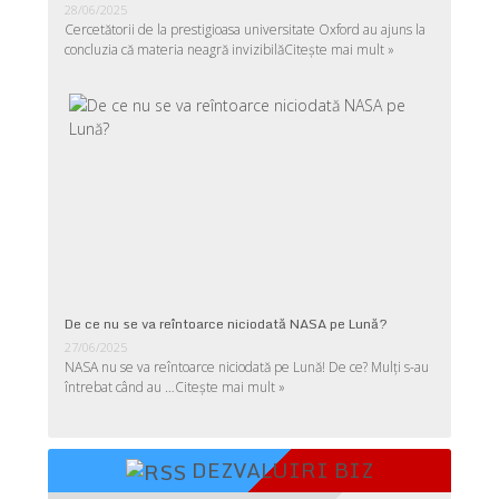
28/06/2025
Cercetătorii de la prestigioasa universitate Oxford au ajuns la
concluzia că materia neagră invizibilă
Citește mai mult »
De ce nu se va reîntoarce niciodată NASA pe Lună?
27/06/2025
NASA nu se va reîntoarce niciodată pe Lună! De ce? Mulţi s-au
întrebat când au …
Citește mai mult »
DEZVALUIRI BIZ