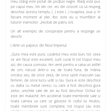
meu stâng este pictat de picături negre. Wadj este pus
pe capul meu. Vin din cer, ies din orizont ca să resping
deochiul acestui templu, (…) este (…) noaptea, ziua şi în
fiecare moment al zilei. Ibis este viu şi triumfător al
tuturor inamicilor. „(recitat de patru ori).
Un alt exemplu de conspiraţie pentru a respinge un
deochi:
( dintr-un papirus din Noul Imperiu)
„Gura mea este pură, cuvântul meu este bun; tot ceea
ce am făcut este excelent, sunt curat în tot trupul meu
azi, din cauza şoimului. Am venit pentru a salva un astfel
de om, născut dintr-o ea, de toată furia, de mânia
oricărui zeu, de orice zeiţă, de orice spirit masculin sau
feminin, de orice lucru urât şi rău. Gura ei este deschisă
cu dalta cu metal ceresc cu care a fost deschisă gura
zeilor, urechile sale de zei au fost deschise. Ochiul lui
este din malachit. Am accelerat toate membrele sale şi
toată carnea sa care se găseşte în coiful lui Anubis;
toate membrele sunt complete, tot trupul său este