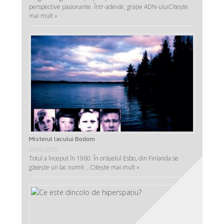
perspective pasionante. Într-adevăr, graţie ADN-ului
Citește
mai mult »
Misterul lacului Bodom
30/06/2025
Totul a început în 1960. În orășelul Esbo, din Finlanda se
găsește un lac numit …
Citește mai mult »