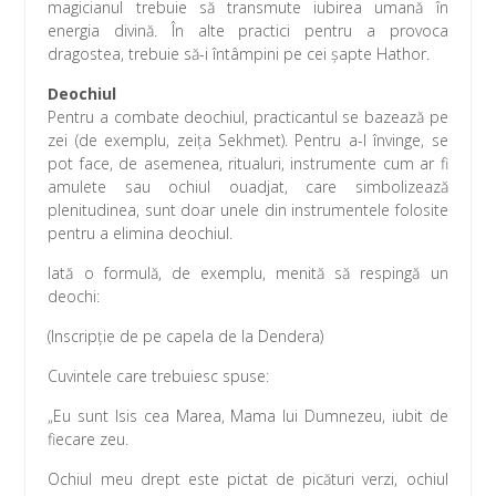
magicianul trebuie să transmute iubirea umană în
energia divină. În alte practici pentru a provoca
dragostea, trebuie să-i întâmpini pe cei şapte Hathor.
Deochiul
Pentru a combate deochiul, practicantul se bazează pe
zei (de exemplu, zeiţa Sekhmet). Pentru a-l învinge, se
pot face, de asemenea, ritualuri, instrumente cum ar fi
amulete sau ochiul ouadjat, care simbolizează
plenitudinea, sunt doar unele din instrumentele folosite
pentru a elimina deochiul.
Iată o formulă, de exemplu, menită să respingă un
deochi:
(Inscripţie de pe capela de la Dendera)
Cuvintele care trebuiesc spuse:
„Eu sunt Isis cea Marea, Mama lui Dumnezeu, iubit de
fiecare zeu.
Ochiul meu drept este pictat de picături verzi, ochiul