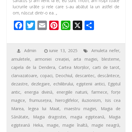
sănătos şi am venit la el, eu sunt Thoth, am risipi toate
lucrurile urâte şi rele care s-au abătut la un astfel de
om, născut dintr-o ea. „
F
T
E
Pi
W
X
P
ac
wi
m
nt
h
ar
e
tt
ail
er
at
ta
b
er
e
s
je
Admin
iunie 13, 2025
Amuleta nefer
,
amuletele
,
armoniei creaţiei
,
arta magiei
,
blesteme
,
o
st
A
az
capela de la Dendera
,
Cartea Morţilor
,
carti de tarot
,
o
p
ă
clarvazatoare
,
copaci
,
Deochiul
,
descantec
,
descântece
,
k
p
dezastre
,
dezlegare
,
echilibrului
,
egiptenii antici
,
Egiptul
antic
,
energia divină
,
energiile naturii
,
farmece
,
forţe
magice
,
frumuseţea
,
hieroglifelor
,
iluzionism
,
Isis cea
Marea
,
legea lui Maat
,
maestru magiei
,
Magia de
Sănătate
,
Magia dragostei
,
magia egipteană
,
Magia
egipteană Heka
,
magie
,
magie înaltă
,
magie neagră
,