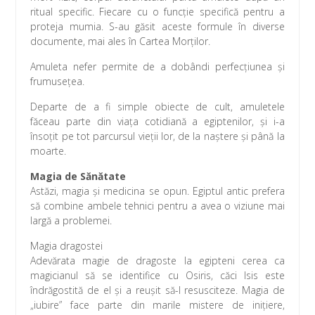
ritual specific. Fiecare cu o funcţie specifică pentru a
proteja mumia. S-au găsit aceste formule în diverse
documente, mai ales în Cartea Morţilor.
Amuleta nefer permite de a dobândi perfecţiunea şi
frumuseţea.
Departe de a fi simple obiecte de cult, amuletele
făceau parte din viaţa cotidiană a egiptenilor, şi i-a
însoţit pe tot parcursul vieţii lor, de la naştere şi până la
moarte.
Magia de Sănătate
Astăzi, magia şi medicina se opun. Egiptul antic prefera
să combine ambele tehnici pentru a avea o viziune mai
largă a problemei.
Magia dragostei
Adevărata magie de dragoste la egipteni cerea ca
magicianul să se identifice cu Osiris, căci Isis este
îndrăgostită de el şi a reuşit să-l resusciteze. Magia de
„iubire” face parte din marile mistere de iniţiere,