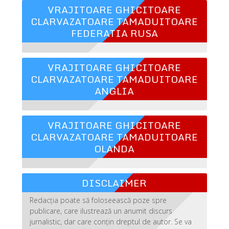
VRAJITOARE GHICITOARE
CLARVAZATOARE TAMADUITOARE
FEDERATIA RUSA
VRAJITOARE GHICITOARE
CLARVAZATOARE TAMADUITOARE
ANGLIA
VRAJITOARE GHICITOARE
CLARVAZATOARE TAMADUITOARE
OLANDA
DISCLAIMER
Redacția poate să foloseească poze spre
publicare, care ilustrează un anumit discurs
jurnalistic, dar care conțin dreptul de autor. Se va