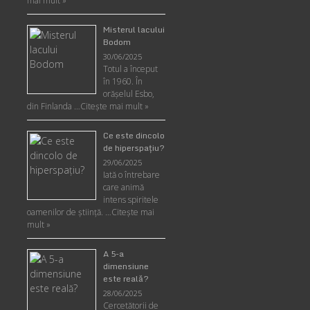
mai mult »
Misterul lacului
Bodom
30/06/2025
Totul a început
în 1960. În
orășelul Esbo,
din Finlanda …
Citește mai mult »
Ce este dincolo
de hiperspaţiu?
29/06/2025
Iată o întrebare
care animă
intens spiritele
oamenilor de ştiinţă. …
Citește mai
mult »
A 5-a
dimensiune
este reală?
28/06/2025
Cercetătorii de