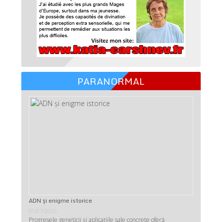
PARANORMAL
ADN şi enigme istorice
01/07/2025
Progresele geneticii şi aplicaţiile sale concrete oferă