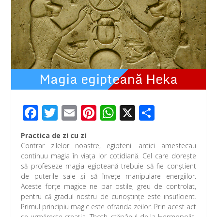
Magia egipteană Heka
F
T
E
Pi
W
X
P
ac
wi
m
nt
h
ar
Practica de zi cu zi
e
tt
ail
er
at
ta
Contrar zilelor noastre, egiptenii antici amestecau
b
er
e
s
je
continuu magia în viaţa lor cotidiană. Cel care doreşte
să profeseze magia egipteană trebuie să fie conştient
o
st
A
az
de puterile sale şi să înveţe manipulare energiilor.
o
p
ă
Aceste forţe magice ne par ostile, greu de controlat,
pentru că gradul nostru de cunoştinţe este insuficient.
k
p
Primul principiu magic este ofranda zeilor. Prin acest act
se urmăreşte creaţia. Thoth, stăpânul de la Hermopolis,