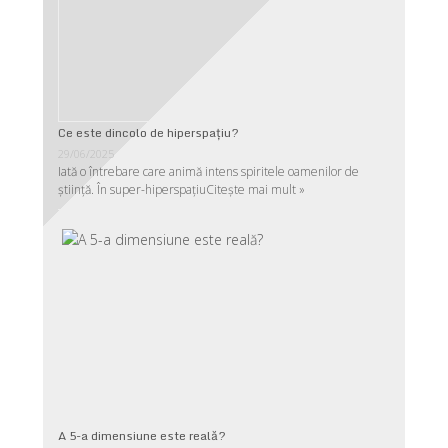
Ce este dincolo de hiperspaţiu?
29/06/2025
Iată o întrebare care animă intens spiritele oamenilor de
ştiinţă. În super-hiperspaţiu
Citește mai mult »
A 5-a dimensiune este reală?