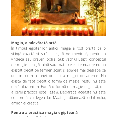
Magia, o adevărată artă
În timpul egiptenilor antici, magia a fost privită ca o
ştiinţă exactă şi strâns legată de medicină, pentru a
vindeca sau preveni bolile. Sub vechiul Egipt, conceptul
de magie neagră, albă sau toate celelalte nuanţe nu au
existat decât pe termen scurt şi apărea mai degrabă ca
un simptom al unei practici a magiei decadente. Nu
există de fapt decât o formă de magie, restul nu este
decât iluzionism. Există o formă de magie negativă, dar
a cărei practică este ilegală. Deoarece aceasta nu este
conformă cu legea lui Maat şi dăunează echilibrului,
armoniei creaţiei.
Pentru a practica magia egipteană