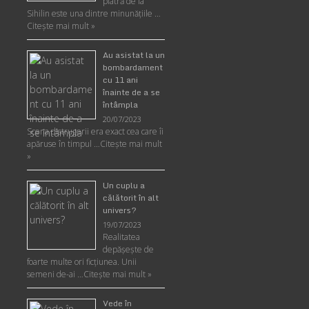
piatră de la
Sihilin este una dintre minunăţiile …
Citește mai mult »
Au asistat la un
bombardament
cu 11 ani
înainte de a se
întâmpla
20/07/2023
Scena distrugerii era exact cea care îi
apăruse în timpul …
Citește mai mult
»
Un cuplu a
călătorit în alt
univers?
19/07/2023
Realitatea
depăşeşte de
foarte multe ori ficţiunea. Unii
semeni de-ai …
Citește mai mult »
Vede în