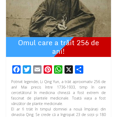
Omul care a trăit 256 de
ani!
F
T
E
Pi
W
X
P
ac
wi
m
nt
h
ar
Potrivit legendei, Li Qing Yun, a trăit aproximativ 256 de
e
tt
ail
er
at
ta
ani! Mai precis între 1736-1933, timp în care
b
er
e
s
je
cercetătorul în medicina chineză a fost extrem de
fascinat de plantele medicinale. Toată viaţa a fost
o
st
A
az
vânzător de plante medicinale.
o
p
ă
El ar fi trăit în timpul domniei a nouă împărați din
dinastia Qing. Se crede că a îngropat 23 de soții și 180