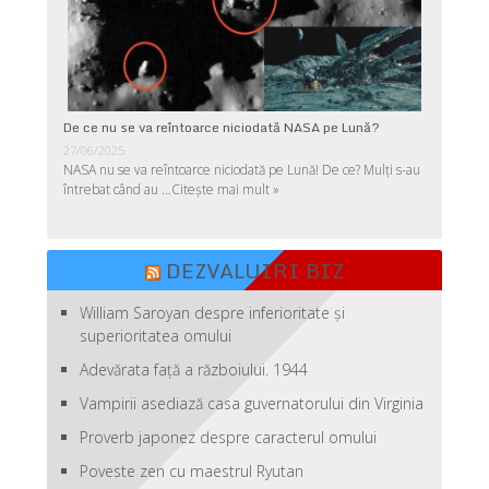
De ce nu se va reîntoarce niciodată NASA pe Lună?
27/06/2025
NASA nu se va reîntoarce niciodată pe Lună! De ce? Mulţi s-au
întrebat când au …
Citește mai mult »
DEZVALUIRI BIZ
William Saroyan despre inferioritate şi
superioritatea omului
Adevărata față a războiului. 1944
Vampirii asediază casa guvernatorului din Virginia
Proverb japonez despre caracterul omului
Poveste zen cu maestrul Ryutan