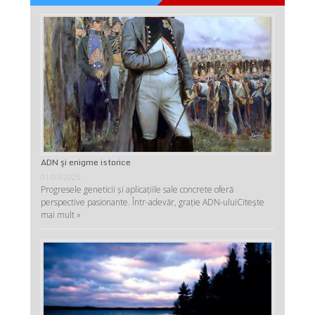
ADN şi enigme istorice
01/07/2025
Progresele geneticii şi aplicaţiile sale concrete oferă
perspective pasionante. Într-adevăr, graţie ADN-ului
Citește
mai mult »