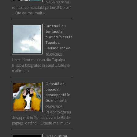
NASA nu se va
reîntoarce niciodată pe Lună! De ce?
…
Citește mai mult »
Creatură cu
tentacule
plutind în cer la
Tapalpa
Jalisco, Mexic
10/09/2023
Un student mexican din Tapalpa
Jalisco a fotografiat în acest …
Citește
mai mult »
O fosilă de
papagal
descoperită în
Scandinavia
09/09/2023
Paleontologii au
descoperit în Scandinavia o fosilă de
papagal datând …
Citește mai mult »
Oraş plutitor