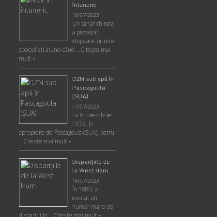
întuneric
18/07/2023
Un tânăr chinez
a provocat
stupoare printre
specialişti atunci când …
Citește mai
mult »
OZN sub apă în
Pascagoula
(SUA)
17/07/2023
La 6 noiembrie
1973, în
apropiere de Pascagoula (SUA), patru
…
Citește mai mult »
Disparițiile de
la West Ham
16/07/2023
În 1880, a
existat un
număr mare de
dispariții în …
Citește mai mult »