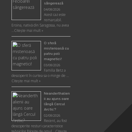
sângerează
04/08/2026
Acest caz este
remarcabil.
Eroina, nativă din Saragossa, nu avea
…
Citeşte mai mult »
O sferă
misterioasă cu
patru poli
magnetici!
03/08/2026
Familia Betz a
descoperit în curtea sa o minge de …
Citeşte mai mult »
Neanderthalien
ii au ajuns oare
lângă Cercul
Arctic?
02/08/2026
Recent, au fost
descoperite resturi caracteristice
tehnicilor folosite de omul …
Citeşte