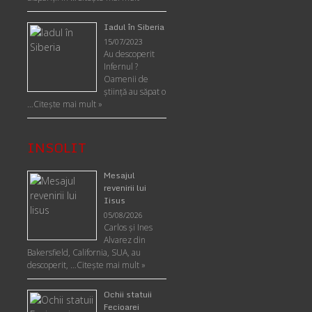
Iadul în Siberia
15/07/2023
Au descoperit
Infernul ?
Oamenii de
ştiinţă au săpat o
…
Citește mai mult »
INSOLIT
Mesajul
revenirii lui
Iisus
05/08/2026
Carlos şi Ines
Alvarez din
Bakersfield, California, SUA, au
descoperit, …
Citeşte mai mult »
Ochii statuii
Fecioarei