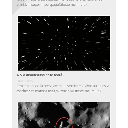
ştiinţă. În super-hiperspaţiu
Citește mai mult »
A 5-a dimensiune este reală?
28/06/2025
Cercetătorii de la prestigioasa universitate Oxford au ajuns la
concluzia că materia neagră invizibilă
Citește mai mult »