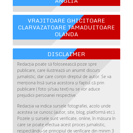
ANGLIA
VRAJITOARE GHICITOARE
CLARVAZATOARE TAMADUITOARE
OLANDA
DISCLAIMER
Redacția poate să foloseească poze spre
publicare, care ilustrează un anumit discurs
jurnalistic, dar care conțin dreptul de autor. Se va
menționa însă sursa acestora și faptul că prin
publicare ( foto și/sau text) nu se vor aduce
prejudicii persoanei respective.
Redacția va indica sursele fotografiei, acolo unde
acestea se cunosc (autor, site, blog, platformă etc.).
Pozele și sursele sunt verificate, online, în măsura în
care se poate efectua acest proces jurnalistic,
respectându-se principiul de verificare din minim 3