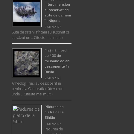
interdimension
al observat de
sute de oameni
în Nigeria
23/07/2023
Sute de săteni africani au susținut că
au văzut un …
Citește mai mult »
Maşinării vechi
de 400 de
milioane de ani
descoperite în
Rusia
22/07/2023
Arheologii ruşi au descoperit în
peninsula Camceatka câteva roci
unde …
Citește mai mult »
Pădurea de
piatră de la
Sihilin
21/07/2023
Pădurea de