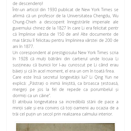
k
p
de descendenți!
Într-un articol din 1930 publicat de New York Times se
afirmă că un profesor de la Universitatea Chengdu, Wu
Chung-Chieh a descoperit înregistrările imperiale ale
guvernului chinez de la 1827 în care Li era felicitat pentr
că împlinise vârsta de 150 de ani! Alte documente de
mai târziu îl felicitau pentru împlinirea vârstei de 200 de
ani în 1877.
Un corespondent al prestigiosului New York Times scria
în 1928 că mulţi bătrâni din cartierul unde locuia Li
susţineau că bunicii lor l-au cunoscut pe Li când erau
băieţi şi că în acel moment, el era un om în toată firea.
Care este însă secretul longevităţii lui? Li Qing Yun ne
explică: „Păstrați o inimă liniștită, ca broasca țestoasă,
mergeţi pe jos la fel de repede ca porumbelul și
dormiţi ca un câine”.
El atribuia longevitatea sa incredibilă stării de pace a
minții sale și era convins că toți oamenii au ocazia de a
trăi cel puțin un secol prin realizarea calmului interior.