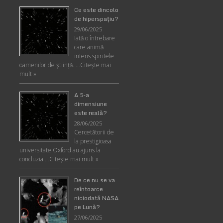
Ce este dincolo
de hiperspaţiu?
29/06/2025
Iată o întrebare
care animă
intens spiritele
oamenilor de ştiinţă. …
Citește mai
mult »
A 5-a
dimensiune
este reală?
28/06/2025
Cercetătorii de
la prestigioasa
universitate Oxford au ajuns la
concluzia …
Citește mai mult »
De ce nu se va
reîntoarce
niciodată NASA
pe Lună?
27/06/2025