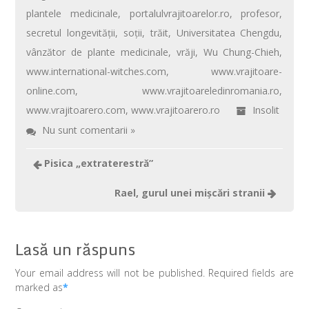
plantele medicinale
,
portalulvrajitoarelor.ro
,
profesor
,
secretul longevităţii
,
soții
,
trăit
,
Universitatea Chengdu
,
vânzător de plante medicinale
,
vrăji
,
Wu Chung-Chieh
,
www.international-witches.com
,
www.vrajitoare-
online.com
,
www.vrajitoareledinromania.ro
,
www.vrajitoarero.com
,
www.vrajitoarero.ro
Insolit
Nu sunt comentarii »
Pisica „extraterestră”
Rael, gurul unei mişcări stranii
Lasă un răspuns
Your email address will not be published. Required fields are
marked as
*