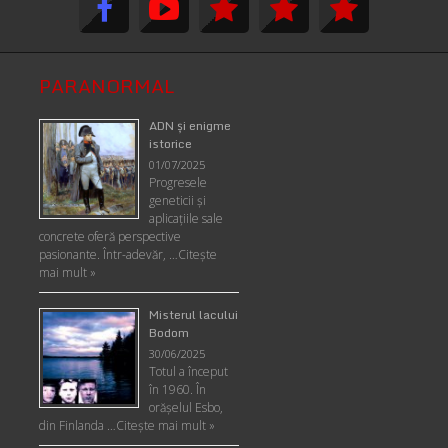
PARANORMAL
ADN şi enigme
istorice
01/07/2025
Progresele
geneticii şi
aplicaţiile sale
concrete oferă perspective
pasionante. Într-adevăr, …
Citește
mai mult »
Misterul lacului
Bodom
30/06/2025
Totul a început
în 1960. În
orășelul Esbo,
din Finlanda …
Citește mai mult »