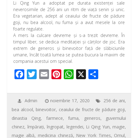
Li Qing Yun a adoptat pe durata existenţei sale
neverosimile de 256 ani un ritm de viață senin și unic.
Era vegetarian, adept al ceaiului de fructe de pădure
goji, nu bea alcool, nu fuma și a avut mesele la ore
foarte regulate.
A mers la culcare devreme și s-a trezit devreme. În
timpul liber, se dedica meditației și cărţilor de joc. Era
extrem de generos și binevoitor față de slăbiciunile
umane, încât toată lumea se putea bucura la maxim de
compania acestui om special.
F
T
E
Pi
W
X
P
ac
wi
m
nt
h
ar
e
tt
ail
er
at
ta
b
er
e
s
je
Admin
noiembrie 17, 2020
256 de ani
,
bea alcool
,
binevoitor
,
ceaiului de fructe de pădure goji
,
o
st
A
az
dinastia Qing
,
farmece
,
fuma
,
generos
,
guvernului
o
p
ă
chinez
,
împărați
,
îngropat
,
legendei
,
Li Qing Yun
,
magie
,
k
p
magie albă
,
medicina chineză
,
New York Times
,
Omul
,