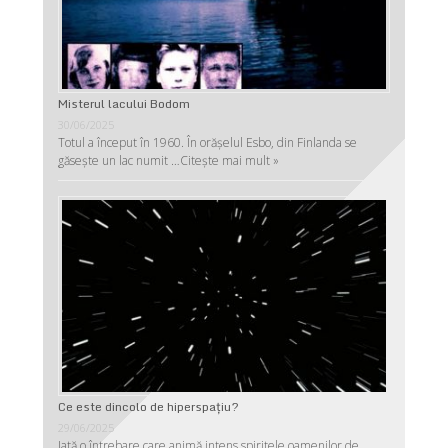
Misterul lacului Bodom
30/06/2025
Totul a început în 1960. În orășelul Esbo, din Finlanda se
găsește un lac numit …
Citește mai mult »
Ce este dincolo de hiperspaţiu?
29/06/2025
Iată o întrebare care animă intens spiritele oamenilor de