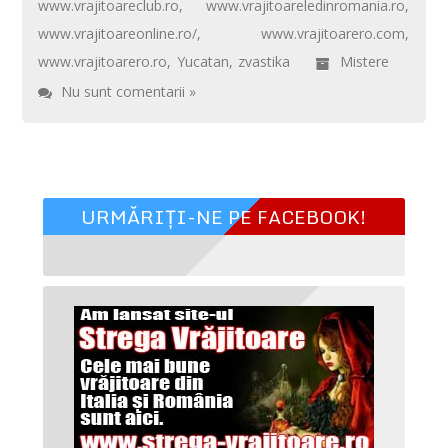
www.vrajitoareclub.ro
,
www.vrajitoareledinromania.ro
,
www.vrajitoareonline.ro/
,
www.vrajitoarero.com
,
www.vrajitoarero.ro
,
Yucatan
,
zvastika
Mistere
Nu sunt comentarii »
URMĂRIȚI-NE PE FACEBOOK!