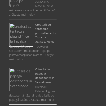
27/06/2025
NASA nu se va
reîntoarce niciodată pe Lună! De ce?
…
Citește mai mult »
Creatură cu
tentacule
plutind în cer la
Tapalpa
Jalisco, Mexic
10/09/2023
Un student mexican din Tapalpa
Jalisco a fotografiat în acest …
Citește
mai mult »
O fosilă de
papagal
descoperită în
Scandinavia
09/09/2023
Paleontologii au
descoperit în Scandinavia o fosilă de
papagal datând …
Citește mai mult »