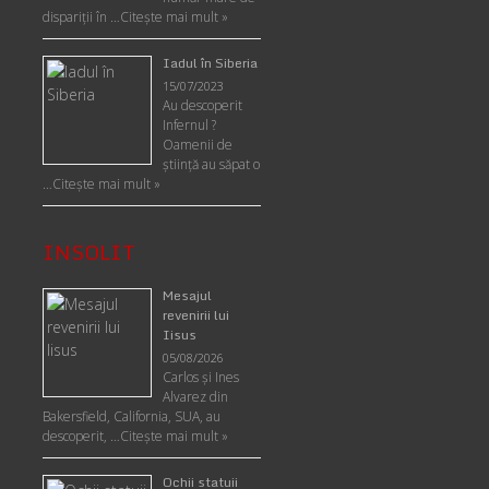
dispariții în …
Citește mai mult »
Iadul în Siberia
15/07/2023
Au descoperit
Infernul ?
Oamenii de
ştiinţă au săpat o
…
Citește mai mult »
INSOLIT
Mesajul
revenirii lui
Iisus
05/08/2026
Carlos şi Ines
Alvarez din
Bakersfield, California, SUA, au
descoperit, …
Citeşte mai mult »
Ochii statuii