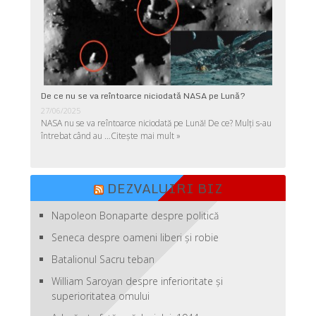
De ce nu se va reîntoarce niciodată NASA pe Lună?
27/06/2025
NASA nu se va reîntoarce niciodată pe Lună! De ce? Mulţi s-au
întrebat când au …
Citește mai mult »
DEZVALUIRI BIZ
Napoleon Bonaparte despre politică
Seneca despre oameni liberi şi robie
Batalionul Sacru teban
William Saroyan despre inferioritate şi
superioritatea omului