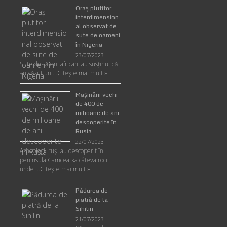
Oraş plutitor
interdimension
al observat de
sute de oameni
în Nigeria
23/07/2023
Sute de săteni africani au susținut că
au văzut un …
Citește mai mult »
Maşinării vechi
de 400 de
milioane de ani
descoperite în
Rusia
22/07/2023
Arheologii ruşi au descoperit în
peninsula Camceatka câteva roci
unde …
Citește mai mult »
Pădurea de
piatră de la
Sihilin
21/07/2023