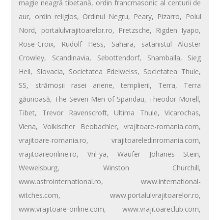
magie neagră tibetană
,
ordin francmasonic al centurii de
aur
,
ordin religios
,
Ordinul Negru
,
Peary
,
Pizarro
,
Polul
Nord
,
portalulvrajitoarelor.ro
,
Pretzsche
,
Rigden Iyapo
,
Rose-Croix
,
Rudolf Hess
,
Sahara
,
satanistul Alcister
Crowley
,
Scandinavia
,
Sebottendorf
,
Shamballa
,
Sieg
Heil
,
Slovacia
,
Societatea Edelweiss
,
Societatea Thule
,
SS
,
strămoşii rasei ariene
,
templierii
,
Terra
,
Terra
găunoasă
,
The Seven Men of Spandau
,
Theodor Morell
,
Tibet
,
Trevor Ravenscroft
,
Ultima Thule
,
Vicarochas
,
Viena
,
Volkischer Beobachler
,
vrajitoare-romania.com
,
vrajitoare-romania.ro
,
vrajitoareledinromania.com
,
vrajitoareonline.ro
,
Vril-ya
,
Waufer Johanes Stein
,
Wewelsburg
,
Winston Churchill
,
www.astrointernational.ro
,
www.international-
witches.com
,
www.portalulvrajitoarelor.ro
,
www.vrajitoare-online.com
,
www.vrajitoareclub.com
,