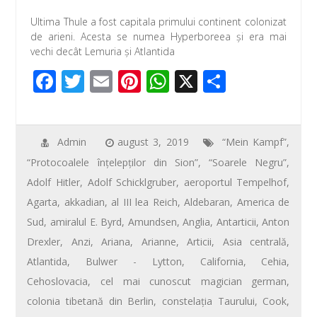
ac
wi
m
nt
h
ar
Ultima Thule a fost capitala primului continent colonizat
e
tt
ail
er
at
ta
de arieni. Acesta se numea Hyperboreea şi era mai
b
er
e
s
je
vechi decât Lemuria şi Atlantida
o
st
A
az
F
T
E
Pi
W
X
P
o
p
ă
ac
wi
m
nt
h
ar
k
p
e
tt
ail
er
at
ta
b
er
e
s
je
Admin
august 3, 2019
“Mein Kampf”
,
“Protocoalele înţelepţilor din Sion”
,
“Soarele Negru”
,
o
st
A
az
Adolf Hitler
,
Adolf Schicklgruber
,
aeroportul Tempelhof
,
o
p
ă
Agarta
,
akkadian
,
al III lea Reich
,
Aldebaran
,
America de
k
p
Sud
,
amiralul E. Byrd
,
Amundsen
,
Anglia
,
Antarticii
,
Anton
Drexler
,
Anzi
,
Ariana
,
Arianne
,
Articii
,
Asia centrală
,
Atlantida
,
Bulwer - Lytton
,
California
,
Cehia
,
Cehoslovacia
,
cel mai cunoscut magician german
,
colonia tibetană din Berlin
,
constelaţia Taurului
,
Cook
,