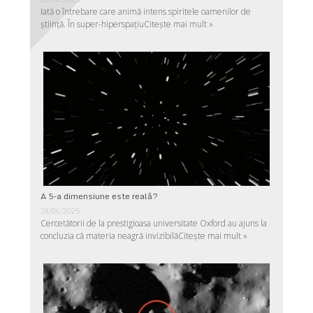
Iată o întrebare care animă intens spiritele oamenilor de
ştiinţă. În super-hiperspaţiu
Citește mai mult »
A 5-a dimensiune este reală?
28/06/2025
Cercetătorii de la prestigioasa universitate Oxford au ajuns la
concluzia că materia neagră invizibilă
Citește mai mult »