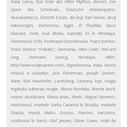
Dalai Lama
,
Das Ende des Hitler Mythos
,
demon
,
Der
Speer des Schicksals
,
Deutsche Arbeiterpartei
,
dezvaluiribiz.ro
,
Dietrich Eckart
,
din lojă Karl Harrer
,
drog
halucinogen
,
Dumnezeu
,
Egipt
,
El Shaddai
,
Epoci
Glaciare
,
evrei
,
Evul Mediu
,
expediţii SS în Himalaya
,
Fenomenul OZN
,
Ferdinand Ossendowski
,
Franz Bardon
,
Franz Bardon “Frabato”
,
Germania
,
Hans Coler
,
Heil und
Sieg
,
Hermann Goring
,
Himalaya
,
Hitler
,
http://www.vrăjitoarero.com/
,
Hyperboreea
,
India
,
Istoria
mistică a naziştilor
,
Jack Fisherman
,
Joseph Greiner
,
Kane
,
Karl Haushofer
,
Landsberg
,
Lemuria
,
loje
,
magia
regatului subteran
,
magie
,
Marea Nordului
,
Marele Nord
,
maşini zburătoare
,
Mesia arian
,
Mexic
,
Miguel Serranos
,
misticismul
,
muntele Santa Catarina în Brazilia
,
muntele
Shasta
,
munţii Matto Grosso
,
Nansen
,
narcotice
,
ocultismul în Reich
,
Olaf Jansen
,
Oliver Crane
,
ordin de