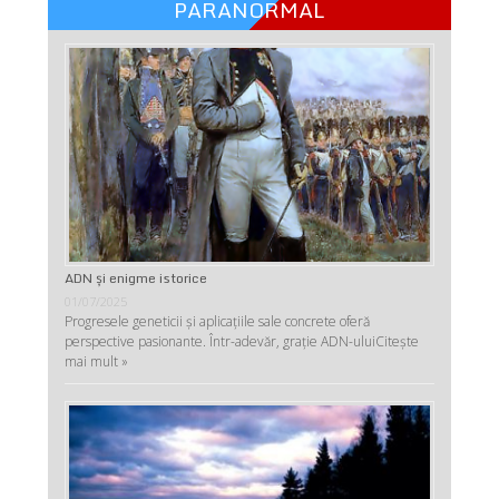
PARANORMAL
ADN şi enigme istorice
01/07/2025
Progresele geneticii şi aplicaţiile sale concrete oferă
perspective pasionante. Într-adevăr, graţie ADN-ului
Citește
mai mult »