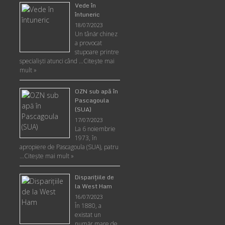
Vede în
întuneric
18/07/2023
Un tânăr chinez
a provocat
stupoare printre
specialişti atunci când …
Citește mai
mult »
OZN sub apă în
Pascagoula
(SUA)
17/07/2023
La 6 noiembrie
1973, în
apropiere de Pascagoula (SUA), patru
…
Citește mai mult »
Disparițiile de
la West Ham
16/07/2023
În 1880, a
existat un
număr mare de