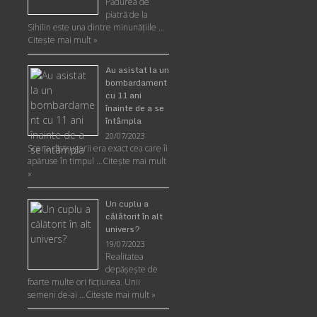
Pădurea de
piatră de la
Sihilin este una dintre minunăţiile …
Citește mai mult »
Au asistat la un
bombardament
cu 11 ani
înainte de a se
întâmpla
20/07/2023
Scena distrugerii era exact cea care îi
apăruse în timpul …
Citește mai mult
»
Un cuplu a
călătorit în alt
univers?
19/07/2023
Realitatea
depăşeşte de
foarte multe ori ficţiunea. Unii
semeni de-ai …
Citește mai mult »