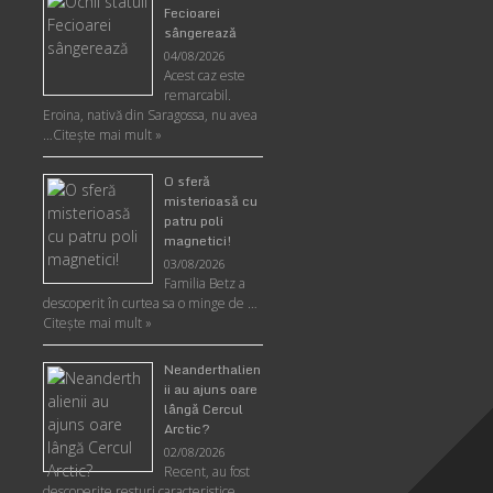
Fecioarei
sângerează
04/08/2026
Acest caz este
remarcabil.
Eroina, nativă din Saragossa, nu avea
…
Citeşte mai mult »
O sferă
misterioasă cu
patru poli
magnetici!
03/08/2026
Familia Betz a
descoperit în curtea sa o minge de …
Citeşte mai mult »
Neanderthalien
ii au ajuns oare
lângă Cercul
Arctic?
02/08/2026
Recent, au fost
descoperite resturi caracteristice