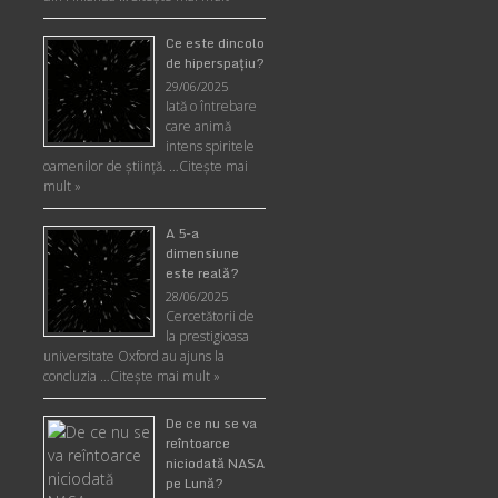
Ce este dincolo
de hiperspaţiu?
29/06/2025
Iată o întrebare
care animă
intens spiritele
oamenilor de ştiinţă. …
Citește mai
mult »
A 5-a
dimensiune
este reală?
28/06/2025
Cercetătorii de
la prestigioasa
universitate Oxford au ajuns la
concluzia …
Citește mai mult »
De ce nu se va
reîntoarce
niciodată NASA
pe Lună?