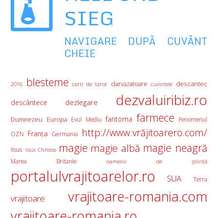
SIEG
NAVIGARE DUPĂ CUVÂNT
CHEIE
blesteme
descantec
clarvazatoare
2016
carti de tarot
cuvintele
dezvaluiribiz.ro
descântece
dezlegare
farmece
fantoma
Europa
Dumnezeu
Evul Mediu
Fenomenul
http://www.vrăjitoarero.com/
Franţa
OZN
Germania
magie
magie albă
magie neagră
Iisus
Iisus Christos
Marea Britanie
oamenii de ştiinţă
portalulvrajitoarelor.ro
SUA
Terra
vrajitoare-romania.com
vrajitoare
vrajitoare-romania.ro