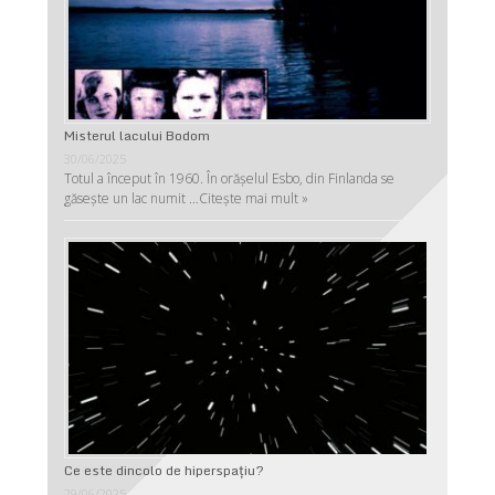
Misterul lacului Bodom
30/06/2025
Totul a început în 1960. În orășelul Esbo, din Finlanda se
găsește un lac numit …
Citește mai mult »
Ce este dincolo de hiperspaţiu?
29/06/2025