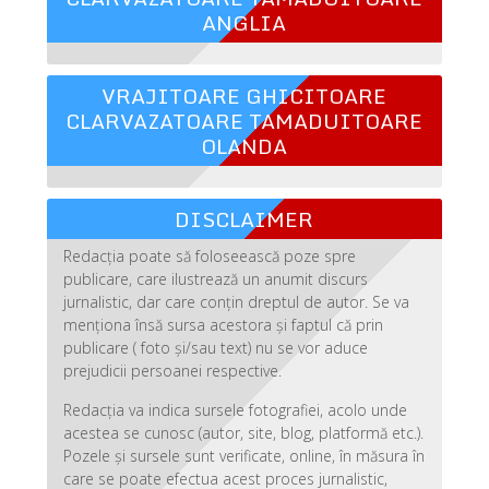
ANGLIA
VRAJITOARE GHICITOARE
CLARVAZATOARE TAMADUITOARE
OLANDA
DISCLAIMER
Redacția poate să foloseească poze spre
publicare, care ilustrează un anumit discurs
jurnalistic, dar care conțin dreptul de autor. Se va
menționa însă sursa acestora și faptul că prin
publicare ( foto și/sau text) nu se vor aduce
prejudicii persoanei respective.
Redacția va indica sursele fotografiei, acolo unde
acestea se cunosc (autor, site, blog, platformă etc.).
Pozele și sursele sunt verificate, online, în măsura în
care se poate efectua acest proces jurnalistic,