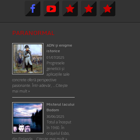
PARANORMAL
ADN şi enigme
istorice
01/07/2025
Progresele
geneticii şi
aplicaţiile sale
concrete oferă perspective
pasionante. Într-adevăr, …
Citește
mai mult »
Misterul lacului
Bodom
30/06/2025
Totul a început
în 1960. În
orășelul Esbo,
din Finlanda …
Citește mai mult »