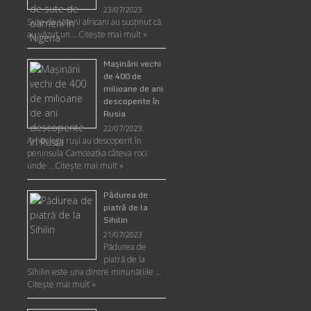
23/07/2023
Sute de săteni africani au susținut că
au văzut un …
Citește mai mult »
Maşinării vechi
de 400 de
milioane de ani
descoperite în
Rusia
22/07/2023
Arheologii ruşi au descoperit în
peninsula Camceatka câteva roci
unde …
Citește mai mult »
Pădurea de
piatră de la
Sihilin
21/07/2023
Pădurea de
piatră de la
Sihilin este una dintre minunăţiile …
Citește mai mult »