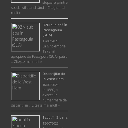
stupoare printre
specialişti atunci când …
Citește mai
mult »
OZN sub apă în
Pascagoula
(SUA)
17/07/2023
La 6 noiembrie
1973, în
apropiere de Pascagoula (SUA), patru
…
Citește mai mult »
Disparițiile de
la West Ham
16/07/2023
În 1880, a
existat un
număr mare de
dispariții în …
Citește mai mult »
Iadul în Siberia
15/07/2023