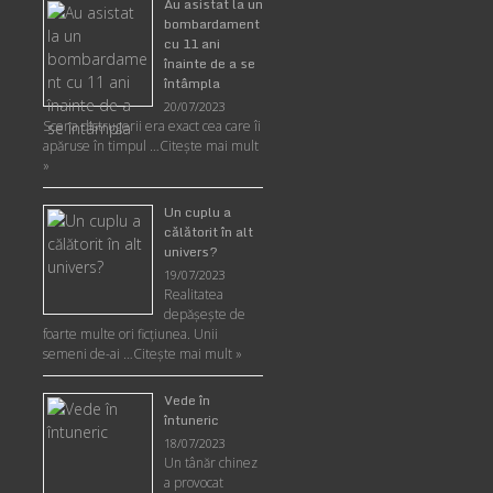
Au asistat la un
bombardament
cu 11 ani
înainte de a se
întâmpla
20/07/2023
Scena distrugerii era exact cea care îi
apăruse în timpul …
Citește mai mult
»
Un cuplu a
călătorit în alt
univers?
19/07/2023
Realitatea
depăşeşte de
foarte multe ori ficţiunea. Unii
semeni de-ai …
Citește mai mult »
Vede în
întuneric
18/07/2023
Un tânăr chinez
a provocat