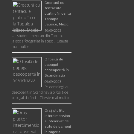
Creatură cu
tentacule
plutind în cer la
Tapalpa
Jalisco, Mexic
10/09/2023
Un student mexican din Tapalpa
Jalisco a fotografiat în acest …
Citește
mai mult »
O fosilă de
papagal
descoperită în
Scandinavia
09/09/2023
Paleontologii au
descoperit în Scandinavia o fosilă de
papagal datând …
Citește mai mult »
Oraş plutitor
interdimension
al observat de
sute de oameni
în Nigeria