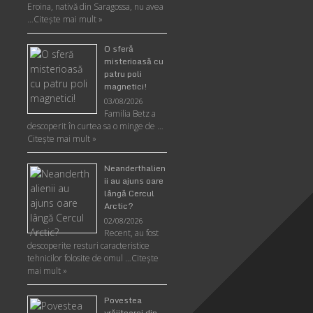
Eroina, nativă din Saragossa, nu avea
…
Citeşte mai mult »
O sferă
misterioasă cu
patru poli
magnetici!
03/08/2026
Familia Betz a
descoperit în curtea sa o minge de …
Citeşte mai mult »
Neanderthalien
ii au ajuns oare
lângă Cercul
Arctic?
02/08/2026
Recent, au fost
descoperite resturi caracteristice
tehnicilor folosite de omul …
Citeşte
mai mult »
Povestea
vrăjitoarei din