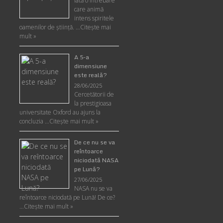
Iată o întrebare
care animă
intens spiritele
oamenilor de ştiinţă. …
Citește mai
mult »
A 5-a
dimensiune
este reală?
28/06/2025
Cercetătorii de
la prestigioasa
universitate Oxford au ajuns la
concluzia …
Citește mai mult »
De ce nu se va
reîntoarce
niciodată NASA
pe Lună?
27/06/2025
NASA nu se va
reîntoarce niciodată pe Lună! De ce?
…
Citește mai mult »