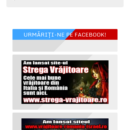
URMĂRIȚI-NE PE FACEBOOK!