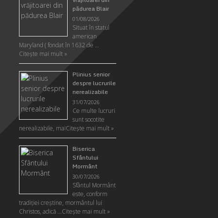
pădurea Blair
01/08/2026
Situat în statul
american
Maryland ( fondat în 1632 de …
Citeşte mai mult »
Plinius senior
despre lucrurile
nerealizabile
31/07/2026
Ce multe lucruri
sunt socotite
nerealizabile, mai
Citeşte mai mult »
Biserica
Sfântului
Mormânt
30/07/2026
Sfântul Mormânt
este, conform
tradiţiei creştine, mormântul lui
Christos, adică …
Citeşte mai mult »