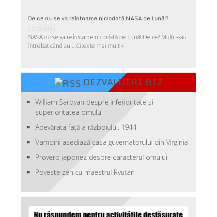
De ce nu se va reîntoarce niciodată NASA pe Lună?
27/06/2025
NASA nu se va reîntoarce niciodată pe Lună! De ce? Mulţi s-au
întrebat când au …
Citește mai mult »
DEZVALUIRI BIZ
William Saroyan despre inferioritate şi
superioritatea omului
Adevărata față a războiului. 1944
Vampirii asediază casa guvernatorului din Virginia
Proverb japonez despre caracterul omului
Poveste zen cu maestrul Ryutan