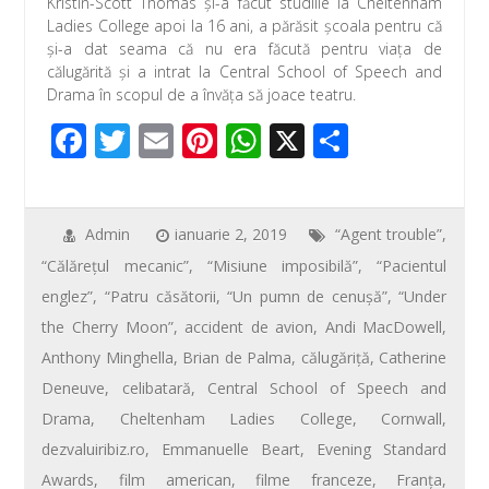
Kristin-Scott Thomas şi-a făcut studiile la Cheltenham
e
tt
ail
er
at
ta
Ladies College apoi la 16 ani, a părăsit şcoala pentru că
b
er
e
s
je
şi-a dat seama că nu era făcută pentru viaţa de
călugărită şi a intrat la Central School of Speech and
o
st
A
az
Drama în scopul de a învăţa să joace teatru.
o
p
ă
F
T
E
Pi
W
X
P
k
p
ac
wi
m
nt
h
ar
e
tt
ail
er
at
ta
b
er
e
s
je
Admin
ianuarie 2, 2019
“Agent trouble”
,
“Călăreţul mecanic”
,
“Misiune imposibilă”
,
“Pacientul
o
st
A
az
englez”
,
“Patru căsătorii
,
“Un pumn de cenuşă”
,
“Under
o
p
ă
the Cherry Moon”
,
accident de avion
,
Andi MacDowell
,
k
p
Anthony Minghella
,
Brian de Palma
,
călugăriță
,
Catherine
Deneuve
,
celibatară
,
Central School of Speech and
Drama
,
Cheltenham Ladies College
,
Cornwall
,
dezvaluiribiz.ro
,
Emmanuelle Beart
,
Evening Standard
Awards
,
film american
,
filme franceze
,
Franţa
,