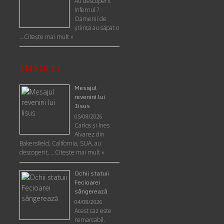
Au descoperit
Infernul ?
Oamenii de
ştiinţă au săpat o
…
Citește mai mult »
INSOLIT
Mesajul
revenirii lui
Iisus
05/08/2026
Carlos şi Ines
Alvarez din
Bakersfield, California, SUA, au
descoperit, …
Citeşte mai mult »
Ochii statuii
Fecioarei
sângerează
04/08/2026
Acest caz este
remarcabil.