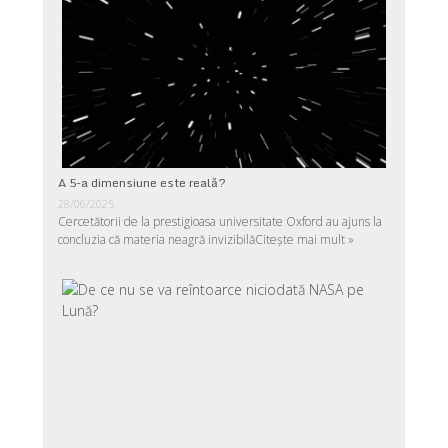
A 5-a dimensiune este reală?
28/06/2025
Cercetătorii de la prestigioasa universitate Oxford au ajuns la
concluzia că materia neagră invizibilă
Citește mai mult »