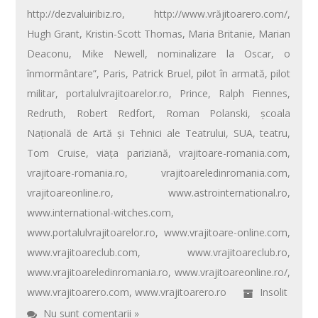
http://dezvaluiribiz.ro
,
http://www.vrăjitoarero.com/
,
Hugh Grant
,
Kristin-Scott Thomas
,
Maria Britanie
,
Marian
Deaconu
,
Mike Newell
,
nominalizare la Oscar
,
o
înmormântare”
,
Paris
,
Patrick Bruel
,
pilot în armată
,
pilot
militar
,
portalulvrajitoarelor.ro
,
Prince
,
Ralph Fiennes
,
Redruth
,
Robert Redfort
,
Roman Polanski
,
şcoala
Naţională de Artă şi Tehnici ale Teatrului
,
SUA
,
teatru
,
Tom Cruise
,
viaţa pariziană
,
vrajitoare-romania.com
,
vrajitoare-romania.ro
,
vrajitoareledinromania.com
,
vrajitoareonline.ro
,
www.astrointernational.ro
,
www.international-witches.com
,
www.portalulvrajitoarelor.ro
,
www.vrajitoare-online.com
,
www.vrajitoareclub.com
,
www.vrajitoareclub.ro
,
www.vrajitoareledinromania.ro
,
www.vrajitoareonline.ro/
,
www.vrajitoarero.com
,
www.vrajitoarero.ro
Insolit
Nu sunt comentarii »