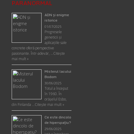
PARANORMAL
ADN şi enigme
istorice
01/07/2025
Progresele
geneticii şi
aplicaţiile sale
concrete oferă perspective
pasionante. Într-adevăr, …
Citește
mai mult »
Misterul lacului
Bodom
30/06/2025
Totul a început
în 1960. În
orășelul Esbo,
din Finlanda …
Citește mai mult »
Ce este dincolo
de hiperspaţiu?
29/06/2025