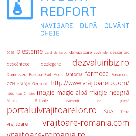
REDFORT
NAVIGARE DUPĂ CUVÂNT
CHEIE
blesteme
descantec
clarvazatoare
2016
carti de tarot
cuvintele
dezvaluiribiz.ro
descântece
dezlegare
farmece
fantoma
Europa
Dumnezeu
Evul Mediu
Fenomenul
http://www.vrăjitoarero.com/
Franţa
OZN
Germania
magie
magie albă
magie neagră
Iisus
Iisus Christos
Marea Britanie
oamenii de ştiinţă
portalulvrajitoarelor.ro
SUA
Terra
vrajitoare-romania.com
vrajitoare
vrajitoare-romania.ro