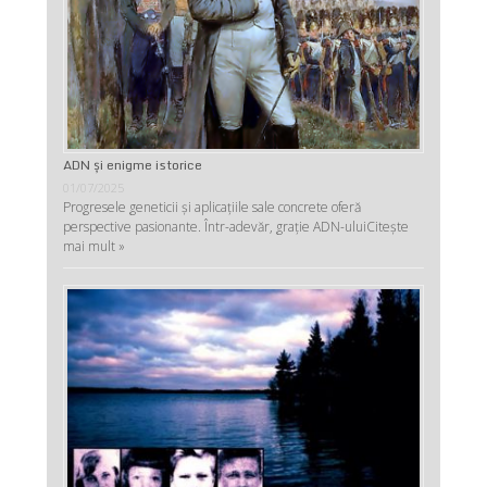
ADN şi enigme istorice
01/07/2025
Progresele geneticii şi aplicaţiile sale concrete oferă
perspective pasionante. Într-adevăr, graţie ADN-ului
Citește
mai mult »