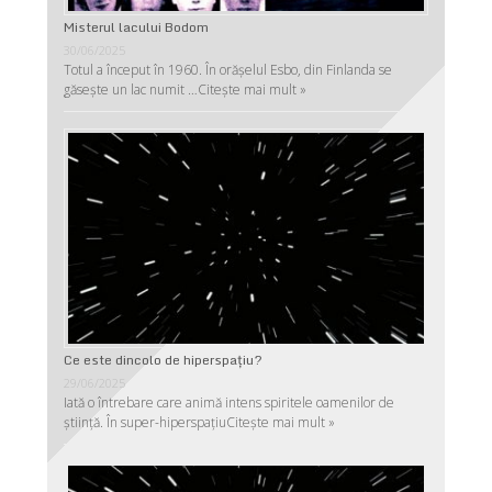
Misterul lacului Bodom
30/06/2025
Totul a început în 1960. În orășelul Esbo, din Finlanda se
găsește un lac numit …
Citește mai mult »
Ce este dincolo de hiperspaţiu?
29/06/2025
Iată o întrebare care animă intens spiritele oamenilor de
ştiinţă. În super-hiperspaţiu
Citește mai mult »